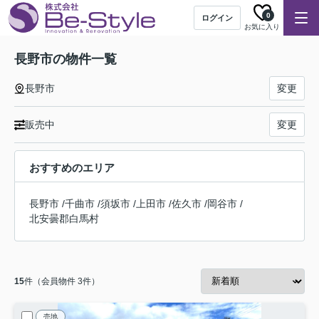
0
ログイン
お気に入り
長野市の物件一覧
長野市
変更
販売中
変更
おすすめのエリア
長野市
/
千曲市
/
須坂市
/
上田市
/
佐久市
/
岡谷市
/
北安曇郡白馬村
15
件（会員物件 3件）
売地