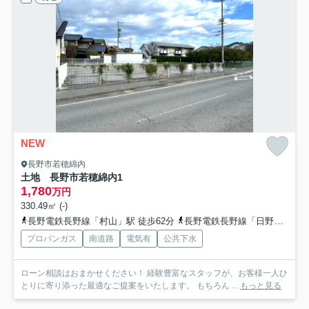
NEW
長野市若穂綿内
土地 長野市若穂綿内
1
1,780
万円
330.49㎡ (-)
長野電鉄長野線「村山」駅 徒歩62分
長野電鉄長野線「日野」駅 徒歩67分
プロパンガス
南道路
電気有
公共下水
ローン相談はおまかせください！ 経験豊富なスタッフが、お客様一人ひ
とりに寄り添った最適なご提案をいたします。 もちろん ...
もっと見る