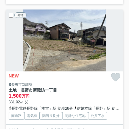
売地
NEW
長野市新諏訪
土地 長野市新諏訪一丁目
1,500
万円
331.92㎡ (-)
長野電鉄長野線「権堂」駅 徒歩28分
信越本線「長野」駅 徒歩34分
南道路
電気有
陽当り良好
閑静な住宅地
公共下水