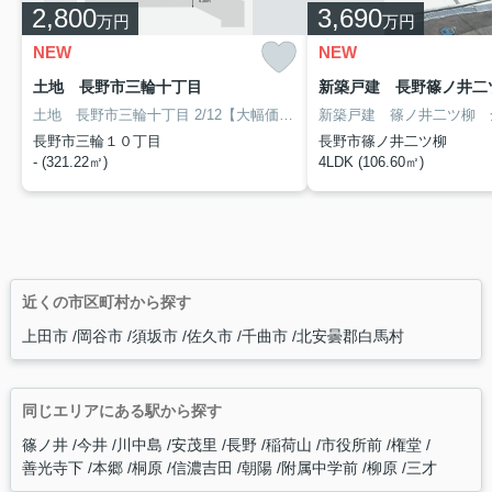
2,800
3,690
万円
万円
NEW
NEW
土地 長野市三輪十丁目
土地 長野市三輪十丁目
2/12【大幅価格変更！】
新築戸建 篠ノ井二ツ柳 
◎オススメポイント
長野市三輪１０丁目
長野市篠ノ井二ツ柳
- (321.22㎡)
4LDK (106.60㎡)
近くの市区町村から探す
上田市
岡谷市
須坂市
佐久市
千曲市
北安曇郡白馬村
同じエリアにある駅から探す
篠ノ井
今井
川中島
安茂里
長野
稲荷山
市役所前
権堂
善光寺下
本郷
桐原
信濃吉田
朝陽
附属中学前
柳原
三才