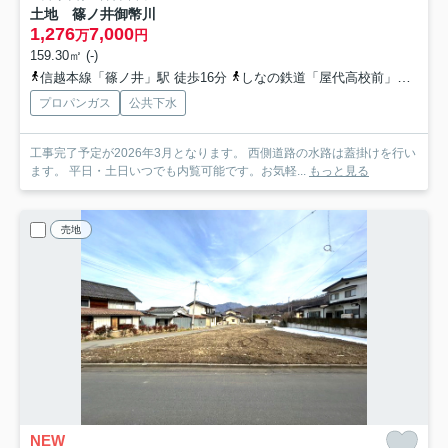
土地 篠ノ井御幣川
1,276
7,000
万
円
159.30㎡ (-)
信越本線「篠ノ井」駅 徒歩16分
しなの鉄道「屋代高校前」駅 徒歩32分
プロパンガス
公共下水
工事完了予定が2026年3月となります。 西側道路の水路は蓋掛けを行い
ます。 平日・土日いつでも内覧可能です。お気軽...
もっと見る
売地
NEW