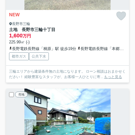
NEW
長野市三輪
土地 長野市三輪十丁目
1,600
万円
225.99㎡ (-)
長野電鉄長野線「桐原」駅 徒歩19分
長野電鉄長野線「本郷」駅 徒歩22分
都市ガス
公共下水
三輪エリアから建築条件無の土地になります。 ローン相談はおまかせく
ださい！ 経験豊富なスタッフが、お客様一人ひとりに寄...
もっと見る
売地