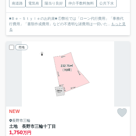
南道路
電気有
陽当り良好
仲介手数料無料
公共下水
■Ｂｅ－Ｓｔｙｌｅのお約束■ ①弊社では「ローン代行費用」「事務代
行費用」「書類作成費用」などの不透明な諸費用は一切いた...
もっと見
る
売地
NEW
長野市三輪
土地 長野市三輪十丁目
1,750
万円