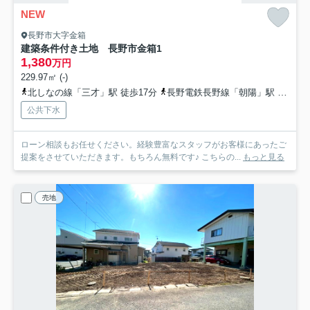
NEW
長野市大字金箱
建築条件付き土地 長野市金箱
1
1,380
万円
229.97㎡ (-)
北しなの線「三才」駅 徒歩17分
長野電鉄長野線「朝陽」駅 徒歩19分
公共下水
ローン相談もお任せください。経験豊富なスタッフがお客様にあったご
提案をさせていただきます。もちろん無料です♪ こちらの...
もっと見る
売地