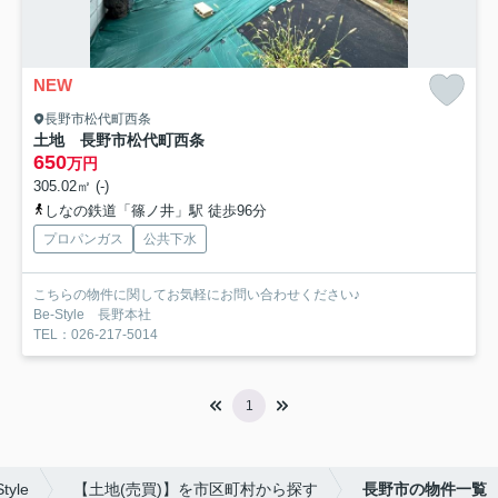
NEW
長野市松代町西条
土地 長野市松代町西条
650
万円
305.02㎡ (-)
しなの鉄道「篠ノ井」駅 徒歩96分
プロパンガス
公共下水
こちらの物件に関してお気軽にお問い合わせください♪
Be-Style 長野本社
TEL：026-217-5014
1
yle
【土地(売買)】を市区町村から探す
長野市の物件一覧