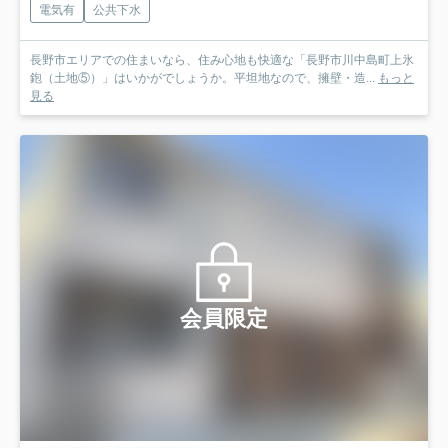
電気有
公共下水
長野市エリアでの住まいなら、住み心地も快適な「長野市川中島町上氷
鉋（土地⑤）」はいかがでしょうか。平坦地なので、擁壁・造...
もっと
見る
会員限定