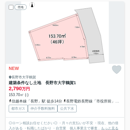
売地
NEW
長野市大字鶴賀
建築条件なし土地 長野市大字鶴賀
1
2,790
万円
153.70㎡ (-)
信越本線「長野」駅 徒歩14分
長野電鉄長野線「市役所前」駅 徒歩12分
都市ガス
仲介手数料無料
公共下水
◎ローン相談お任せください◎ ・月々の支払いが不安 ・現在、他の借
入がある ・転職したばかり ・自営業 個人事業主で審査...
もっと見る