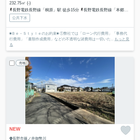
232.75㎡ (-)
長野電鉄長野線「桐原」駅 徒歩15分
長野電鉄長野線「本郷」駅 徒歩19分
公共下水
■Ｂｅ－Ｓｔｙｌｅのお約束■ ①弊社では「ローン代行費用」「事務代
行費用」「書類作成費用」などの不透明な諸費用は一切いた...
もっと見
る
売地
NEW
長野市篠ノ井御幣川