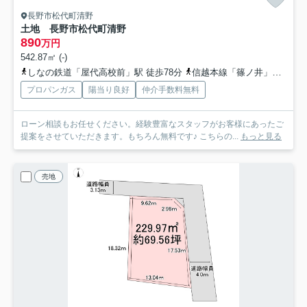
長野市松代町清野
土地 長野市松代町清野
890
万円
542.87㎡ (-)
しなの鉄道「屋代高校前」駅 徒歩78分
信越本線「篠ノ井」駅 徒歩75分
プロパンガス
陽当り良好
仲介手数料無料
ローン相談もお任せください。経験豊富なスタッフがお客様にあったご
提案をさせていただきます。もちろん無料です♪ こちらの...
もっと見る
売地