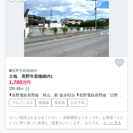
長野市若穂綿内
土地 長野市若穂綿内
1
1,780
万円
330.49㎡ (-)
長野電鉄長野線「村山」駅 徒歩62分
長野電鉄長野線「日野」駅 徒歩67分
プロパンガス
南道路
電気有
公共下水
ローン相談はおまかせください！ 経験豊富なスタッフが、お客様一人ひ
とりに寄り添った最適なご提案をいたします。 もちろん ...
もっと見る