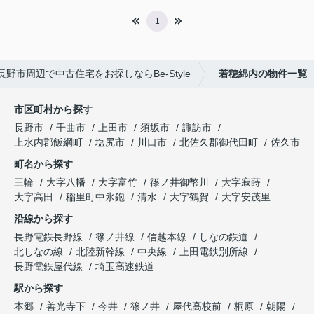
1
長野市周辺で中古住宅をお探しならBe-Style
若穂綿内の物件一覧
市区町村から探す
長野市
千曲市
上田市
須坂市
諏訪市
上水内郡飯綱町
塩尻市
川口市
北佐久郡御代田町
佐久市
町名から探す
三輪
大字八幡
大字富竹
篠ノ井御幣川
大字寂蒔
大字高田
稲里町中氷鉋
清水
大字鶴賀
大字安茂里
沿線から探す
長野電鉄長野線
篠ノ井線
信越本線
しなの鉄道
北しなの線
北陸新幹線
中央線
上田電鉄別所線
長野電鉄屋代線
埼玉高速鉄道
駅から探す
本郷
善光寺下
今井
篠ノ井
屋代高校前
桐原
朝陽