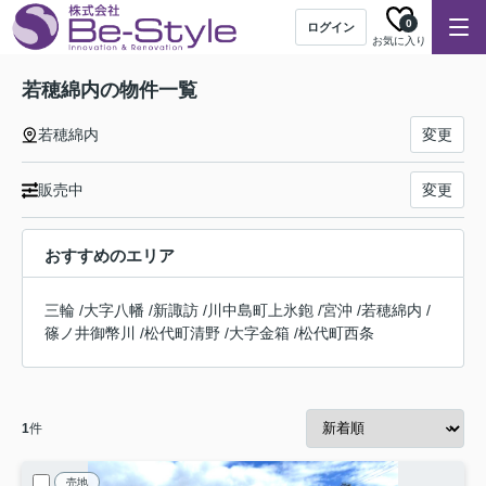
0
ログイン
お気に入り
若穂綿内の物件一覧
若穂綿内
変更
販売中
変更
おすすめのエリア
三輪
/
大字八幡
/
新諏訪
/
川中島町上氷鉋
/
宮沖
/
若穂綿内
/
篠ノ井御幣川
/
松代町清野
/
大字金箱
/
松代町西条
1
件
売地