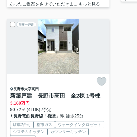
あったご提案をさせていただきま...
もっと見る
新築一戸建
長野市
大字高田
新築戸建 長野市高田 全2棟 1号棟
3,180
万円
90.72㎡ (4LDK) /予定
長野電鉄長野線
「
権堂
」駅 徒歩25分
駐車2台可
都市ガス
ウォークインクロゼット
システムキッチン
カウンターキッチン