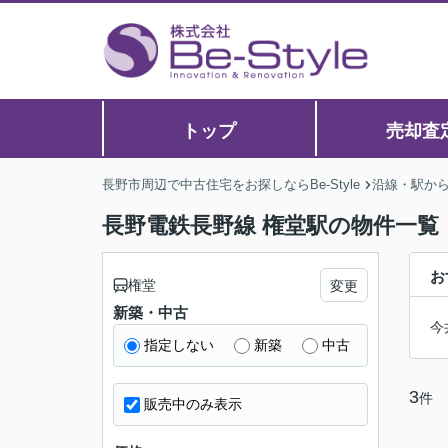
トップ
売却査
長野市周辺で中古住宅をお探しならBe-Style
沿線・駅か
長野電鉄長野線 権堂駅の物件一覧
お
権堂
変更
新築・中古
今
指定しない
新築
中古
3
件
販売中のみ表示