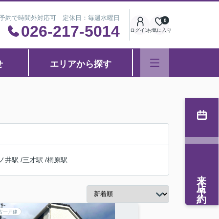
※事前予約で時間外対応可 定休日：毎週水曜日
0
026-217-5014
ログイン
お気に入り
せ
エリアから探す
ノ井駅
/
三才駅
/
桐原駅
来店予約
古一戸建