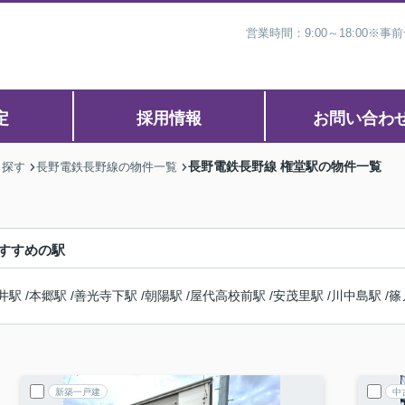
営業時間：9:00～18:00
定
採用情報
お問い合わ
長野電鉄長野線 権堂駅の物件一覧
ら探す
長野電鉄長野線の物件一覧
すすめの駅
井駅
/
本郷駅
/
善光寺下駅
/
朝陽駅
/
屋代高校前駅
/
安茂里駅
/
川中島駅
/
篠
新築一戸建
中