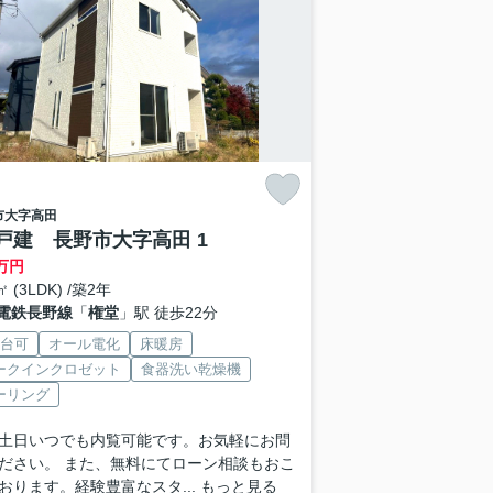
市
大字高田
戸建 長野市大字高田 1
万円
㎡ (3LDK) /築2年
電鉄長野線
「
権堂
」駅 徒歩22分
2台可
オール電化
床暖房
ークインクロゼット
食器洗い乾燥機
ーリング
土日いつでも内覧可能です。お気軽にお問
ださい。 また、無料にてローン相談もおこ
おります。経験豊富なスタ...
もっと見る