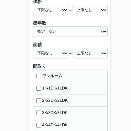
価格
～
築年数
面積
～
間取り
ワンルーム
1K/1DK/1LDK
2K/2DK/2LDK
3K/3DK/3LDK
4K/4DK/4LDK