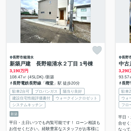
長野市
箱清水
長野
新築戸建 長野箱清水２丁目 1号棟
中古
3,190
万円
3,290
108.47㎡ (4SLDK) /新築
93.57
長野電鉄長野線
「
権堂
」駅 徒歩20分
長野
駐車2台可
プロパンガス
陽当り良好
駐車
建設住宅性能評価書付
ウォークインクロゼット
ウォ
システムキッチン
フロ
新築
平日・
平日・土日いつでも内覧可能です！ ローン相談も
合せく
お任せください。経験豊富なスタッフがお客様に
なって