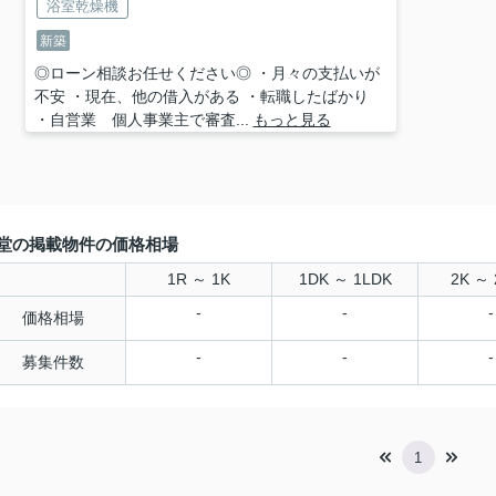
浴室乾燥機
新築
◎ローン相談お任せください◎ ・月々の支払いが
不安 ・現在、他の借入がある ・転職したばかり
・自営業 個人事業主で審査...
もっと見る
堂の掲載物件の価格相場
1R ～ 1K
1DK ～ 1LDK
2K ～ 
-
-
-
価格相場
-
-
-
募集件数
1