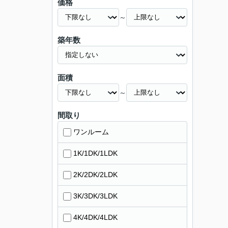
価格
～
築年数
面積
～
間取り
ワンルーム
1K/1DK/1LDK
2K/2DK/2LDK
3K/3DK/3LDK
4K/4DK/4LDK