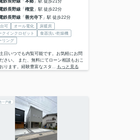
電鉄長野線
「
本郷
」駅 徒歩21分
電鉄長野線
「
権堂
」駅 徒歩22分
電鉄長野線
「
善光寺下
」駅 徒歩22分
2台可
オール電化
床暖房
ークインクロゼット
食器洗い乾燥機
ーリング
土日いつでも内覧可能です。お気軽にお問
ださい。 また、無料にてローン相談もおこ
おります。経験豊富なスタ...
もっと見る
古一戸建