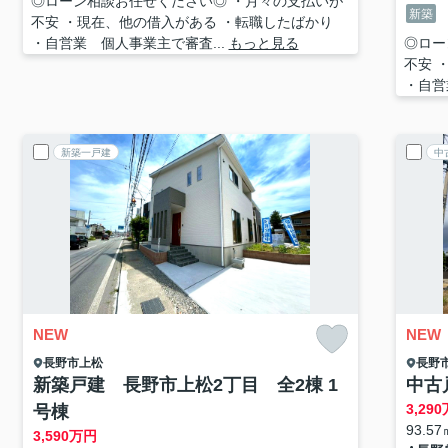
◎ローン相談お任せください◎ ・月々の支払いが
新築
不安 ・現在、他の借入がある ・転職したばかり
・自営業 個人事業主で審査...
もっと見る
◎ロー
不安 
・自営
新築一戸建
中
NEW
NEW
長野市
上松
長野
新築戸建 長野市上松2丁目 全2棟 1
中古
3,290
号棟
93.57
3,590
万円