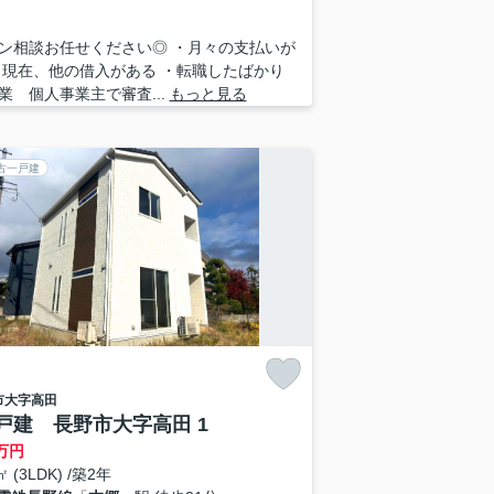
ン相談お任せください◎ ・月々の支払いが
・現在、他の借入がある ・転職したばかり
業 個人事業主で審査...
もっと見る
古一戸建
市
大字高田
戸建 長野市大字高田 1
万円
㎡ (3LDK) /築2年