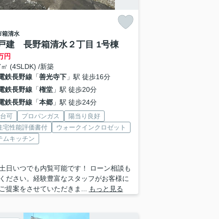
市
箱清水
戸建 長野箱清水２丁目 1号棟
万円
7㎡ (4SLDK) /新築
電鉄長野線
「
善光寺下
」駅 徒歩16分
電鉄長野線
「
権堂
」駅 徒歩20分
電鉄長野線
「
本郷
」駅 徒歩24分
2台可
プロパンガス
陽当り良好
住宅性能評価書付
ウォークインクロゼット
テムキッチン
土日いつでも内覧可能です！ ローン相談も
ください。経験豊富なスタッフがお客様に
ご提案をさせていただきま...
もっと見る