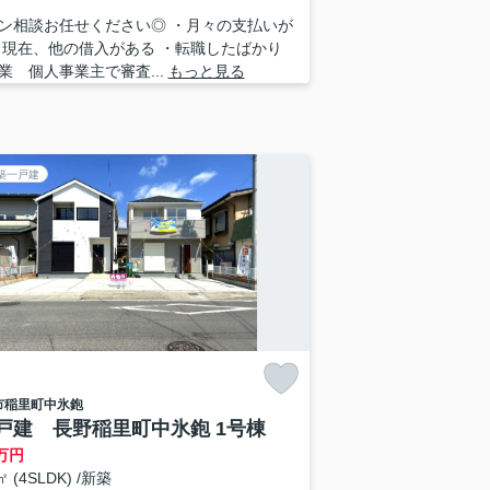
ン相談お任せください◎ ・月々の支払いが
・現在、他の借入がある ・転職したばかり
業 個人事業主で審査...
もっと見る
築一戸建
市
稲里町中氷鉋
戸建 長野稲里町中氷鉋 1号棟
万円
㎡ (4SLDK) /新築