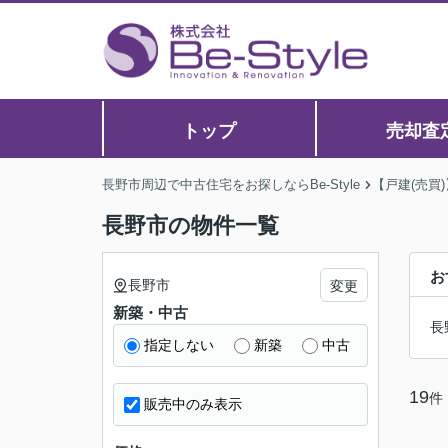
トップ
売却査
長野市周辺で中古住宅をお探しならBe-Style
【戸建(売買
長野市の物件一覧
お
長野市
変更
新築・中古
長
指定しない
新築
中古
19
件
販売中のみ表示