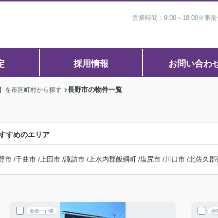
営業時間：9:00～18:00
定
採用情報
お問い合わ
長野市の物件一覧
)】を市区町村から探す
すすめのエリア
野市
/
千曲市
/
上田市
/
諏訪市
/
上水内郡飯綱町
/
塩尻市
/
川口市
/
北佐久郡
新築一戸建
新