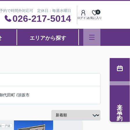
※事前予約で時間外対応可 定休日：毎週水曜日
0
026-217-5014
ログイン
お気に入り
せ
エリアから探す
御代田町
/
須坂市
来店予約
築一戸建