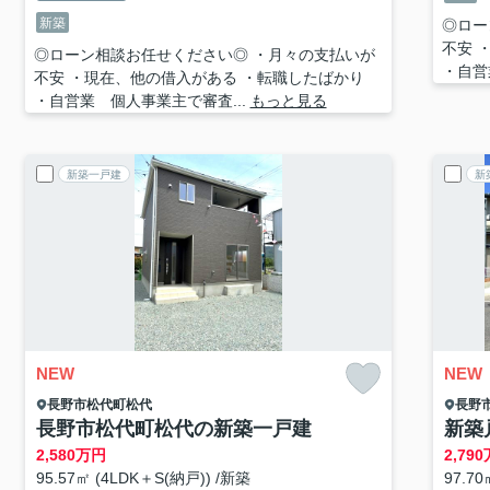
新築
◎ロー
不安 
◎ローン相談お任せください◎ ・月々の支払いが
・自営
不安 ・現在、他の借入がある ・転職したばかり
・自営業 個人事業主で審査...
もっと見る
新築一戸建
新
NEW
NEW
長野市
松代町松代
長野
長野市松代町松代の新築一戸建
新築
2,580
万円
2,790
95.57㎡ (4LDK＋S(納戸)) /新築
97.70