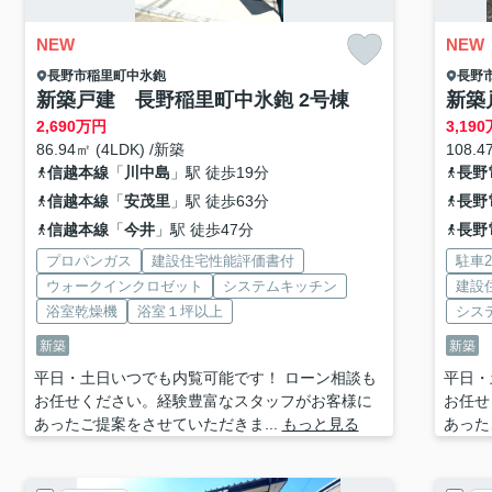
NEW
NEW
長野市
稲里町中氷鉋
長野
新築戸建 長野稲里町中氷鉋 2号棟
新築
2,690
万円
3,190
86.94㎡ (4LDK) /新築
108.4
信越本線
「
川中島
」駅 徒歩19分
長野
信越本線
「
安茂里
」駅 徒歩63分
長野
信越本線
「
今井
」駅 徒歩47分
長野
プロパンガス
建設住宅性能評価書付
駐車
ウォークインクロゼット
システムキッチン
建設
浴室乾燥機
浴室１坪以上
シス
新築
新築
平日・土日いつでも内覧可能です！ ローン相談も
平日・
お任せください。経験豊富なスタッフがお客様に
お任せ
あったご提案をさせていただきま...
もっと見る
あった