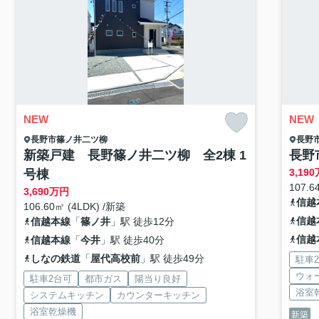
NEW
NEW
長野市
篠ノ井二ツ柳
長野
新築戸建 長野篠ノ井二ツ柳 全2棟 1
長野
3,190
号棟
107.6
3,690
万円
信越
106.60㎡ (4LDK) /新築
信越
信越本線
「
篠ノ井
」駅 徒歩12分
信越
信越本線
「
今井
」駅 徒歩40分
しなの鉄道
「
屋代高校前
」駅 徒歩49分
駐車
ウォ
駐車2台可
都市ガス
陽当り良好
浴室
システムキッチン
カウンターキッチン
浴室乾燥機
新築