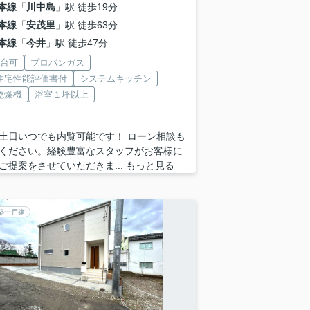
本線
「
川中島
」駅 徒歩19分
本線
「
安茂里
」駅 徒歩63分
本線
「
今井
」駅 徒歩47分
2台可
プロパンガス
住宅性能評価書付
システムキッチン
乾燥機
浴室１坪以上
土日いつでも内覧可能です！ ローン相談も
ください。経験豊富なスタッフがお客様に
ご提案をさせていただきま...
もっと見る
築一戸建