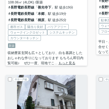
長野
108.06㎡ (4LDK) /新築
長野
長野電鉄長野線
「
善光寺下
」駅 徒歩19分
長野
長野電鉄長野線
「
本郷
」駅 徒歩19分
長野電鉄長野線
「
桐原
」駅 徒歩25分
駐車
ウォ
都市ガス
陽当り良好
バリアフリー
フロ
ウォークインクロゼット
システムキッチン
カウンターキッチン
平日・
新築
合せく
なって
収納豊富玄関も広々としており、白を基調とした
おしゃれな作りになっております もちろん即日内
覧可能♪ ぜひ一度、現地でこ...
もっと見る
中古一戸建
中