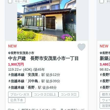
中古一戸建
新
NEW
NEW
長野市
安茂里小市
長野
中古戸建 長野市安茂里小市一丁目
新築
1,900
万円
3,480
119.22㎡ (4DK) /築45年
98.82
信越本線
「
安茂里
」駅 徒歩12分
長野
信越本線
「
川中島
」駅 徒歩39分
長野
信越本線
「
長野
」駅 徒歩48分
長野
プロパンガス
コンロ２口以上
コンロ３口
都市
公共下水
ウォ
浴室