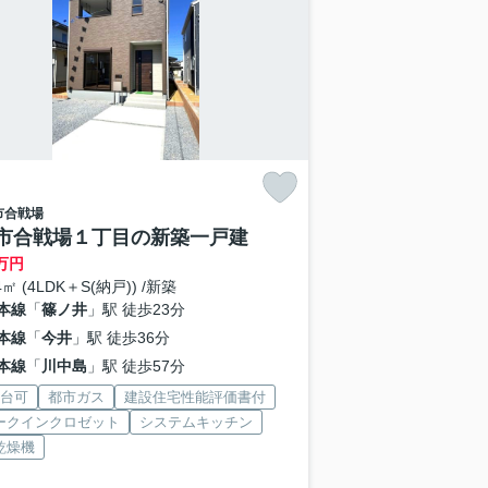
市
合戦場
市合戦場１丁目の新築一戸建
万円
4㎡ (4LDK＋S(納戸)) /新築
本線
「
篠ノ井
」駅 徒歩23分
本線
「
今井
」駅 徒歩36分
本線
「
川中島
」駅 徒歩57分
2台可
都市ガス
建設住宅性能評価書付
ークインクロゼット
システムキッチン
乾燥機