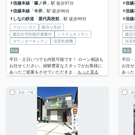
信越本線
「
篠ノ井
」駅 徒歩97分
信越
信越本線
「
今井
」駅 徒歩96分
信越
しなの鉄道
「
屋代高校前
」駅 徒歩99分
信越
プロパンガス
陽当り良好
駐車
建設住宅性能評価書付
システムキッチン
建設
カウンターキッチン
浴室乾燥機
浴室
新築
新築
平日・土日いつでも内覧可能です！ ローン相談も
平日・
お任せください。経験豊富なスタッフがお客様に
お任せ
あったご提案をさせていただきま...
もっと見る
あった
新築一戸建
新