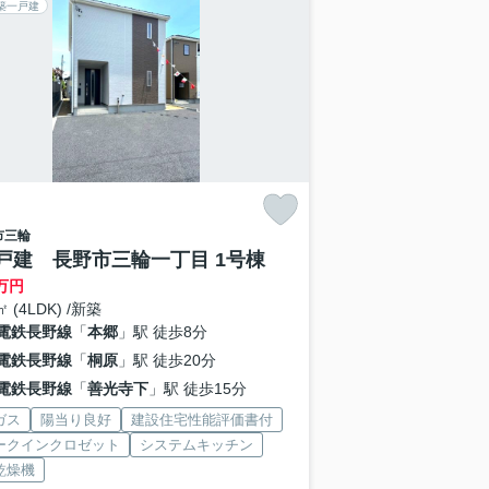
築一戸建
市
三輪
戸建 長野市三輪一丁目 1号棟
万円
㎡ (4LDK) /新築
電鉄長野線
「
本郷
」駅 徒歩8分
電鉄長野線
「
桐原
」駅 徒歩20分
電鉄長野線
「
善光寺下
」駅 徒歩15分
ガス
陽当り良好
建設住宅性能評価書付
ークインクロゼット
システムキッチン
乾燥機