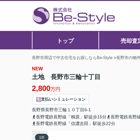
トップ
売却査
長野市周辺で中古住宅をお探しならBe-Style
長野市の物
NEW
土地 長野市三輪十丁目
2,800
万円
支払いシミュレーション
長野県
長野市
三輪
１０丁目6-1
長野電鉄長野線「桐原」駅徒歩15分
長野電鉄長野線
長野電鉄長野線「信濃吉田」駅徒歩22分
1
/
6