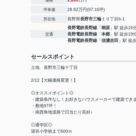
2,800
万円
価格
28.82万円(97.16坪)
坪単価
長野県
長野市
三輪
１０丁目6-1
所在地
長野電鉄長野線
「
桐原
」駅 徒歩15
長野電鉄長野線
「
本郷
」駅 徒歩19
交通
長野電鉄長野線
「
信濃吉田
」駅 徒歩
セールスポイント
土地 長野市三輪十丁目
2/12【大幅価格変更！】
◎オススメポイント◎
・建築条件なし！お好きなハウスメーカーで建築できま
・敷地97坪！
・南西角地道路で日当たり良好♪
◎通学区◎
湯谷小学校まで600ｍ