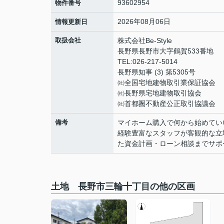
93602954
物件番号
2026年08月06日
情報更新日
取扱会社
株式会社Be-Style
長野県長野市大字鶴賀533番地
TEL:026-217-5014
長野県知事 (3) 第5305号
㈳全国宅地建物取引業保証協会
㈳長野県宅地建物取引協会
㈳首都圏不動産公正取引協議会
備考
マイホーム購入で何から始めてい
経験豊富なスタッフが客観的な立
た資金計画・ローン相談までサポ
土地 長野市三輪十丁目の他の区画