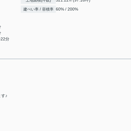
321.22㎡(97.16坪)
土地面積(坪数)
60% / 200%
建ぺい率 / 容積率
分
分
22分
す♪