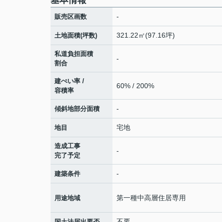
基本情報
-
販売区画数
321.22㎡(97.16坪)
土地面積(坪数)
私道負担面積
-
割合
建ぺい率 /
60% / 200%
容積率
-
傾斜地部分面積
宅地
地目
造成工事
-
完了予定
-
建築条件
第一種中高層住居専用
用途地域
不要
国土法届出要否