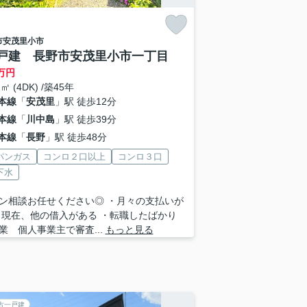
市
安茂里小市
戸建 長野市安茂里小市一丁目
万円
2㎡ (4DK) /築45年
本線
「
安茂里
」駅 徒歩12分
本線
「
川中島
」駅 徒歩39分
本線
「
長野
」駅 徒歩48分
パンガス
コンロ２口以上
コンロ３口
下水
ン相談お任せください◎ ・月々の支払いが
・現在、他の借入がある ・転職したばかり
業 個人事業主で審査...
もっと見る
古一戸建