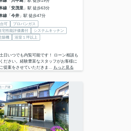
本線
「
川中島
」駅 徒歩19分
本線
「
安茂里
」駅 徒歩63分
本線
「
今井
」駅 徒歩47分
2台可
プロパンガス
住宅性能評価書付
システムキッチン
乾燥機
浴室１坪以上
土日いつでも内覧可能です！ ローン相談も
ください。経験豊富なスタッフがお客様に
ご提案をさせていただきま...
もっと見る
古一戸建