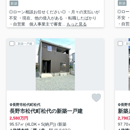
新築
新築
◎ロー
◎ローン相談お任せください◎ ・月々の支払いが
不安 
不安 ・現在、他の借入がある ・転職したばかり
・自営
・自営業 個人事業主で審査...
もっと見る
新築一戸建
新
長野市
松代町松代
長野
長野市松代町松代の新築一戸建
新築
2,580
万円
2,790
95.57㎡ (4LDK＋S(納戸)) /新築
97.70