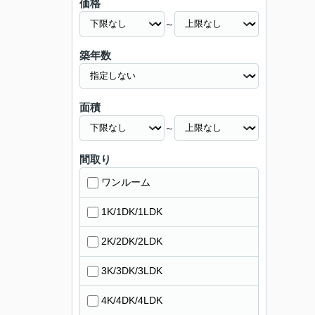
価格
～
築年数
面積
～
間取り
ワンルーム
1K/1DK/1LDK
2K/2DK/2LDK
3K/3DK/3LDK
4K/4DK/4LDK