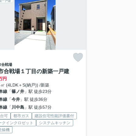
築一戸建
市
合戦場
市合戦場１丁目の新築一戸建
万円
4㎡ (4LDK＋S(納戸)) /新築
本線
「
篠ノ井
」駅 徒歩23分
本線
「
今井
」駅 徒歩36分
本線
「
川中島
」駅 徒歩57分
2台可
都市ガス
建設住宅性能評価書付
ークインクロゼット
システムキッチン
乾燥機