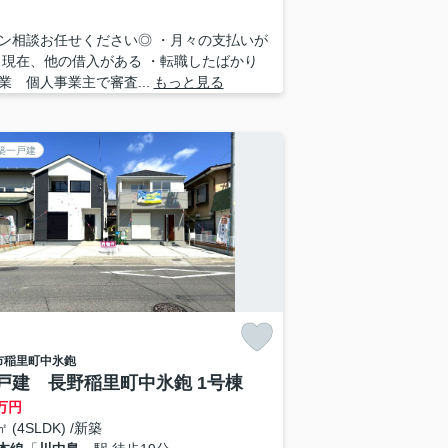
ン相談お任せください◎ ・月々の支払いが
・現在、他の借入がある ・転職したばかり
業 個人事業主で審査...
もっと見る
築一戸建
市
稲里町中氷鉋
戸建 長野稲里町中氷鉋 1号棟
万円
㎡ (4SLDK) /新築