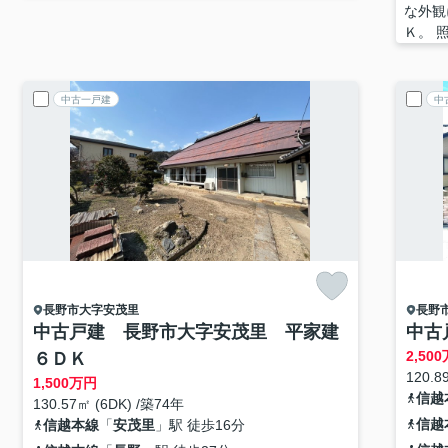
な外観
Ｋ。 
中古一戸建
中
長野市
大字安茂里
長野
中古戸建 長野市大字安茂里 平家建
中古
2,500
６ＤＫ
120.8
1,500
万円
信越
130.57㎡ (6DK) /築74年
信越
信越本線
「
安茂里
」駅 徒歩16分