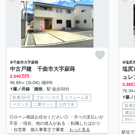
千曲市
大字寂蒔
塩尻
中古戸建 千曲市大字寂蒔
塩尻
2,540
万円
ュレ
96.88㎡ (3LDK) /築8年
3,380
篠ノ井線
「
姨捨
」駅 徒歩58分
76.34
篠ノ
駐車2台可
プロパンガス
リフォーム済
ベランダ
二重サッシ
公共下水
駐車
建設
◎ローン相談お任せください◎ ・月々の支払いが
IH
不安 ・現在、他の借入がある ・転職したばかり
・自営業 個人事業主で審査...
もっと見る
駅近で