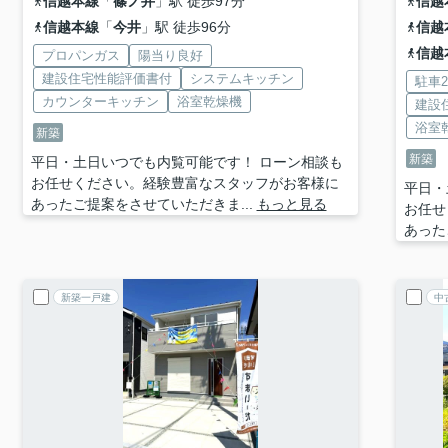
信越本線
「
篠ノ井
」駅 徒歩97分
信越
信越本線
「
今井
」駅 徒歩96分
信越
信越
プロパンガス
陽当り良好
建設住宅性能評価書付
システムキッチン
駐車
カウンターキッチン
浴室乾燥機
建設
浴室
新築
新築
平日・土日いつでも内覧可能です！ ローン相談も
お任せください。経験豊富なスタッフがお客様に
平日・
あったご提案をさせていただきま...
もっと見る
お任せ
あった
新築一戸建
中