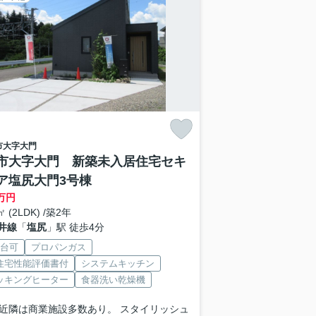
市
大字大門
市大字大門 新築未入居住宅セキ
ア塩尻大門3号棟
万円
㎡ (2LDK) /築2年
井線
「
塩尻
」駅 徒歩4分
2台可
プロパンガス
住宅性能評価書付
システムキッチン
クッキングヒーター
食器洗い乾燥機
近隣は商業施設多数あり。 スタイリッシュ