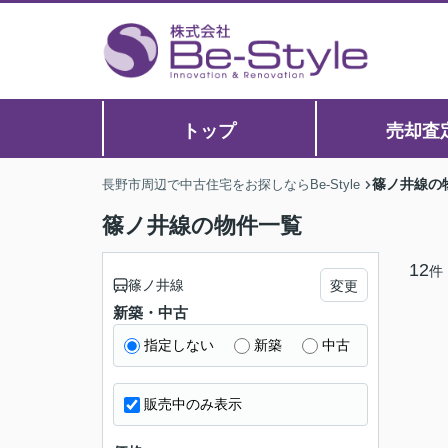
トップ
売却査
篠ノ井線の
長野市周辺で中古住宅をお探しならBe-Style
篠ノ井線の物件一覧
12
件
篠ノ井線
変更
新築・中古
指定しない
新築
中古
販売中のみ表示