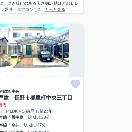
に、吹き抜けのある広さ約17帖ほどのＬＤ
照明器具・エアコンも2...
もっと見る
古一戸建
市
稲里町中央
戸建 長野市稲里町中央三丁目
万円
9㎡ (4LDK＋S(納戸)) /築23年
本線
「
川中島
」駅 徒歩28分
本線
「
今井
」駅 徒歩37分