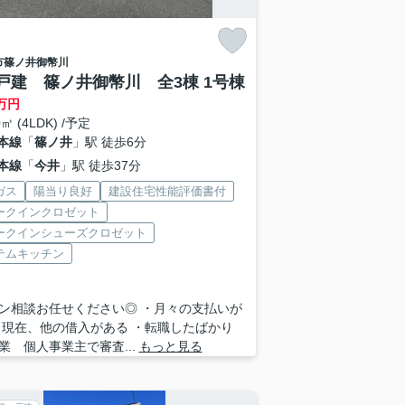
市
篠ノ井御幣川
戸建 篠ノ井御幣川 全3棟 1号棟
万円
0㎡ (4LDK) /予定
本線
「
篠ノ井
」駅 徒歩6分
本線
「
今井
」駅 徒歩37分
ガス
陽当り良好
建設住宅性能評価書付
ークインクロゼット
ークインシューズクロゼット
テムキッチン
ン相談お任せください◎ ・月々の支払いが
・現在、他の借入がある ・転職したばかり
業 個人事業主で審査...
もっと見る