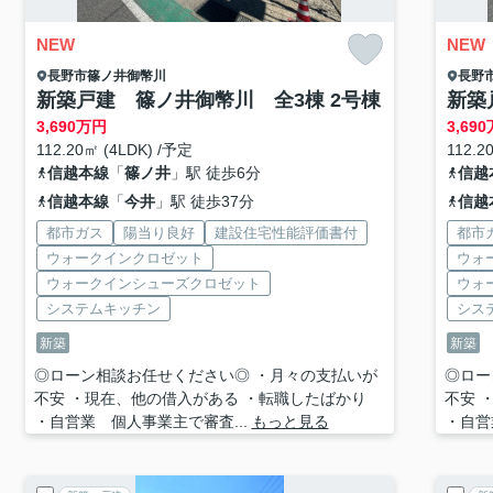
NEW
NEW
長野市
篠ノ井御幣川
長野
新築戸建 篠ノ井御幣川 全3棟 2号棟
新築
3,690
万円
3,690
112.20㎡ (4LDK) /予定
112.2
信越本線
「
篠ノ井
」駅 徒歩6分
信越
信越本線
「
今井
」駅 徒歩37分
信越
都市ガス
陽当り良好
建設住宅性能評価書付
都市
ウォークインクロゼット
ウォ
ウォークインシューズクロゼット
ウォ
システムキッチン
シス
新築
新築
◎ローン相談お任せください◎ ・月々の支払いが
◎ロー
不安 ・現在、他の借入がある ・転職したばかり
不安 
・自営業 個人事業主で審査...
もっと見る
・自営