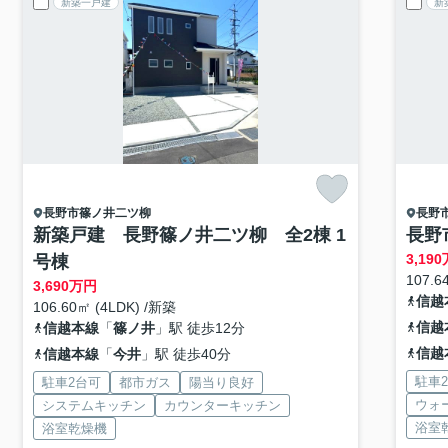
新築一戸建
新
長野市
篠ノ井二ツ柳
長野
新築戸建 長野篠ノ井二ツ柳 全2棟 1
長野
3,190
号棟
107.6
3,690
万円
信越
106.60㎡ (4LDK) /新築
信越
信越本線
「
篠ノ井
」駅 徒歩12分
信越
信越本線
「
今井
」駅 徒歩40分
駐車
駐車2台可
都市ガス
陽当り良好
ウォ
システムキッチン
カウンターキッチン
浴室
浴室乾燥機