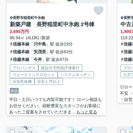
長野市
稲里町中氷鉋
長野
新築戸建 長野稲里町中氷鉋 2号棟
中古
2,690
万円
1,900
86.94㎡ (4LDK) /新築
119.2
信越本線
「
川中島
」駅 徒歩19分
信越
信越本線
「
安茂里
」駅 徒歩63分
信越
信越本線
「
今井
」駅 徒歩47分
信越
プロパンガス
建設住宅性能評価書付
プロ
ウォークインクロゼット
システムキッチン
公共
浴室乾燥機
浴室１坪以上
◎ロー
新築
不安 
平日・土日いつでも内覧可能です！ ローン相談も
・自営
お任せください。経験豊富なスタッフがお客様に
あったご提案をさせていただきま...
もっと見る
中古一戸建
中