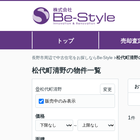
トップ
売却査
松代町清野
長野市周辺で中古住宅をお探しならBe-Style
松代町清野の物件一覧
お
松代町清野
変更
販売中のみ表示
価格
1
件
～
面積