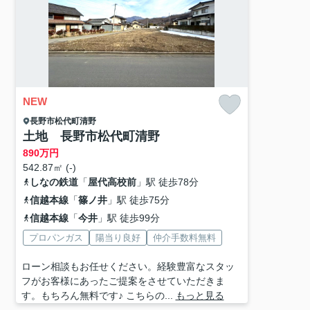
NEW
長野市
松代町清野
土地 長野市松代町清野
890
万円
542.87㎡ (-)
しなの鉄道
「
屋代高校前
」駅 徒歩78分
信越本線
「
篠ノ井
」駅 徒歩75分
信越本線
「
今井
」駅 徒歩99分
プロパンガス
陽当り良好
仲介手数料無料
ローン相談もお任せください。経験豊富なスタッ
フがお客様にあったご提案をさせていただきま
す。もちろん無料です♪ こちらの...
もっと見る