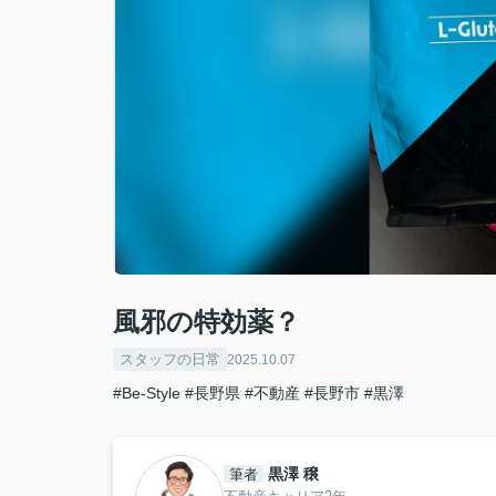
風邪の特効薬？
スタッフの日常
2025.10.07
#Be-Style
#長野県
#不動産
#長野市
#黒澤
黒澤 穣
筆者