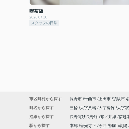
喫茶店
2026.07.16
スタッフの日常
市区町村から探す
長野市
千曲市
上田市
須坂市
町名から探す
三輪
大字八幡
大字富竹
大字
沿線から探す
長野電鉄長野線
篠ノ井線
信越
駅から探す
本郷
善光寺下
今井
桐原
朝陽