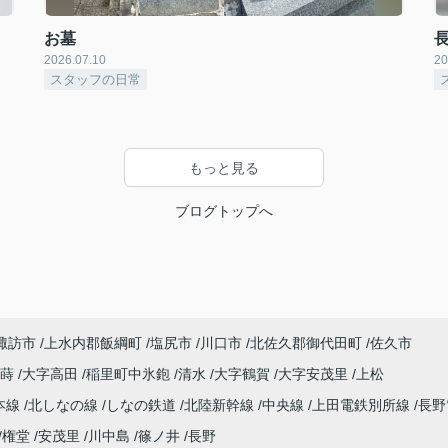
お墓
2026.07.10
20
スタッフの日常
もっと見る
ブログトップへ
諏訪市
上水内郡飯綱町
塩尻市
川口市
北佐久郡御代田町
佐久市
寂蒔
大字高田
稲里町中氷鉋
清水
大字鶴賀
大字安茂里
上松
本線
北しなの線
しなの鉄道
北陸新幹線
中央線
上田電鉄別所線
長野
権堂
安茂里
川中島
篠ノ井
長野