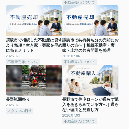
不動産売却について
須坂市で相続した不動産は貸す
諏訪市で共有持ち分の売却にお
より売却？空き家・実家を早め
困りの方へ｜相続不動産・実
に売るメリット
家・土地の共有問題を整理
2026.07.08
2026.07.06
不動産売却について
不動産売却について
長野祇園祭り
長野市で住宅ローンが通らず購
入をあきらめている方へ｜通ら
2026.07.03
ない理由と見直し方
スタッフの日常
2026.07.03
不動産購入について