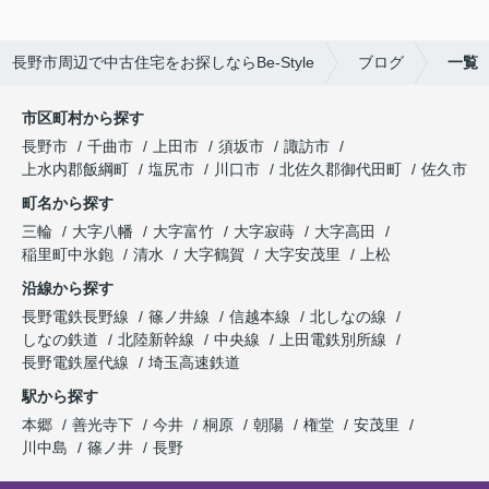
長野市周辺で中古住宅をお探しならBe-Style
ブログ
一覧
市区町村から探す
長野市
千曲市
上田市
須坂市
諏訪市
上水内郡飯綱町
塩尻市
川口市
北佐久郡御代田町
佐久市
町名から探す
三輪
大字八幡
大字富竹
大字寂蒔
大字高田
稲里町中氷鉋
清水
大字鶴賀
大字安茂里
上松
沿線から探す
長野電鉄長野線
篠ノ井線
信越本線
北しなの線
しなの鉄道
北陸新幹線
中央線
上田電鉄別所線
長野電鉄屋代線
埼玉高速鉄道
駅から探す
本郷
善光寺下
今井
桐原
朝陽
権堂
安茂里
川中島
篠ノ井
長野