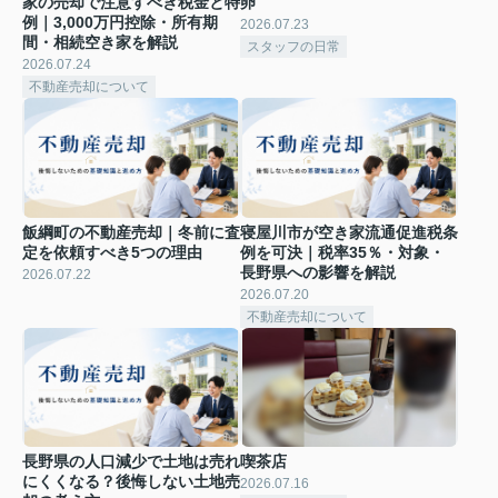
家の売却で注意すべき税金と特
卵
例｜3,000万円控除・所有期
2026.07.23
間・相続空き家を解説
スタッフの日常
2026.07.24
不動産売却について
飯綱町の不動産売却｜冬前に査
寝屋川市が空き家流通促進税条
定を依頼すべき5つの理由
例を可決｜税率35％・対象・
長野県への影響を解説
2026.07.22
2026.07.20
不動産売却について
長野県の人口減少で土地は売れ
喫茶店
にくくなる？後悔しない土地売
2026.07.16