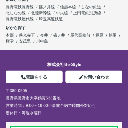
長野電鉄長野線
篠ノ井線
信越本線
しなの鉄道
北しなの線
北陸新幹線
中央線
上田電鉄別所線
長野電鉄屋代線
埼玉高速鉄道
駅から探す
本郷
善光寺下
今井
篠ノ井
屋代高校前
桐原
朝陽
権堂
安茂里
川中島
株式会社Be-Style
電話をする
お問い合わせ
〒380-0905
長野県長野市大字鶴賀533番地
営業時間：
9:00～18:00※事前予約で時間外対応可
定休日：
毎週水曜日