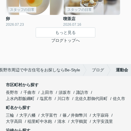
スタッフの日常
スタッフの日常
卵
喫茶店
2026.07.23
2026.07.16
もっと見る
ブログトップへ
長野市周辺で中古住宅をお探しならBe-Style
ブログ
運動会
市区町村から探す
長野市
千曲市
上田市
須坂市
諏訪市
上水内郡飯綱町
塩尻市
川口市
北佐久郡御代田町
佐久市
町名から探す
三輪
大字八幡
大字富竹
篠ノ井御幣川
大字寂蒔
大字高田
稲里町中氷鉋
清水
大字鶴賀
大字安茂里
沿線から探す