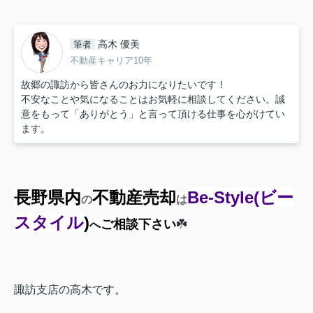
高木 優美
筆者
不動産キャリア10年
故郷の諏訪から皆さんのお力になりたいです！
不安なことや気になることはお気軽に相談してください。誠
意をもって「ありがとう」と言って頂ける仕事を心がけてい
ます。
長野県内
不動産売却
Be-Style
(ビー
の
は
スタイル
)
ご相談下さい
☘️
へ
諏訪支店の高木です。