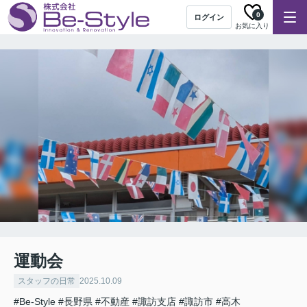
0
ログイン
お気に入り
運動会
スタッフの日常
2025.10.09
#Be-Style
#長野県
#不動産
#諏訪支店
#諏訪市
#高木