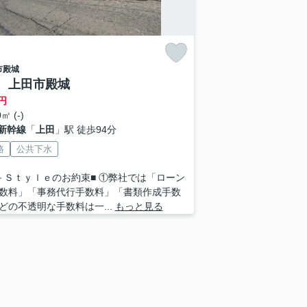
市
殿城
 上田市殿城
円
㎡ (-)
新幹線
「
上田
」駅 徒歩94分
路
公共下水
－Ｓｔｙｌｅのお約束■ ①弊社では「ローン
数料」「事務代行手数料」「書類作成手数
どの不透明な手数料は一...
もっと見る