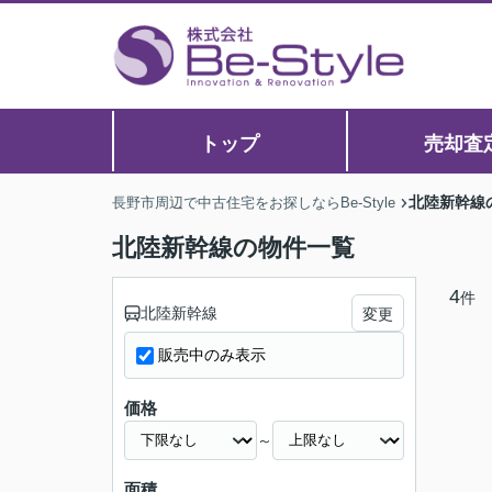
トップ
売却査
北陸新幹線
長野市周辺で中古住宅をお探しならBe-Style
北陸新幹線の物件一覧
4
件
北陸新幹線
変更
販売中のみ表示
価格
～
面積