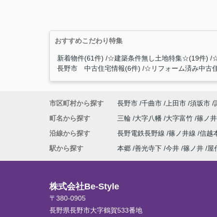
おすすめこだわり特集
新着物件(61件)
☆建築条件無し土地特集☆(19件)
長野市 中古住宅情報(6件)
☆リフォーム済み中古住
市区町村から探す
長野市
千曲市
上田市
須坂市
町名から探す
三輪
大字八幡
大字富竹
篠ノ
沿線から探す
長野電鉄長野線
篠ノ井線
信越
駅から探す
本郷
善光寺下
今井
篠ノ井
屋
株式会社Be-Style
〒380-0905
長野県長野市大字鶴賀533番地