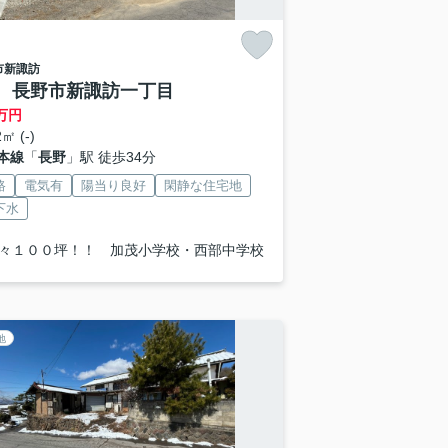
市
新諏訪
 長野市新諏訪一丁目
万円
㎡ (-)
本線
「
長野
」駅 徒歩34分
路
電気有
陽当り良好
閑静な住宅地
下水
々１００坪！！ 加茂小学校・西部中学校
地