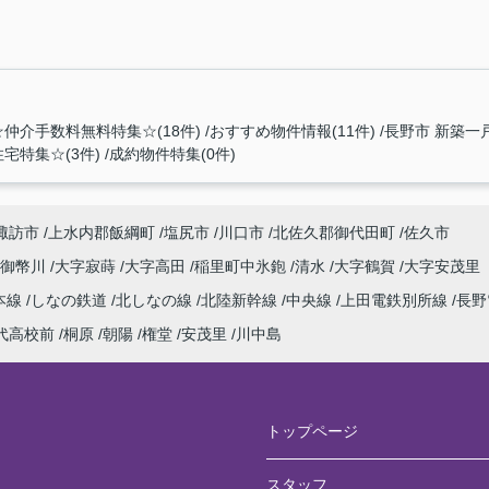
☆仲介手数料無料特集☆(18件)
おすすめ物件情報(11件)
長野市 新築一戸
宅特集☆(3件)
成約物件特集(0件)
諏訪市
上水内郡飯綱町
塩尻市
川口市
北佐久郡御代田町
佐久市
井御幣川
大字寂蒔
大字高田
稲里町中氷鉋
清水
大字鶴賀
大字安茂里
本線
しなの鉄道
北しなの線
北陸新幹線
中央線
上田電鉄別所線
長野
代高校前
桐原
朝陽
権堂
安茂里
川中島
トップページ
スタッフ