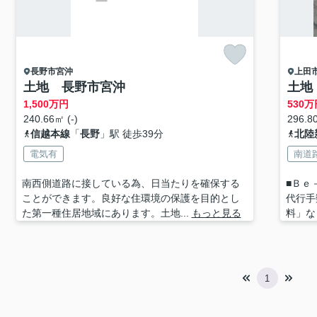
長野市
宮沖
上田
土地 長野市宮沖
土地
1,500
万円
530
万
240.66㎡ (-)
296.80
信越本線
「
長野
」駅 徒歩39分
北陸
電気有
南道
南西側道路に接している為、日当たりを確保する
■Ｂｅ
ことができます。良好な住環境の保護を目的とし
代行手
た第一種住居地域にあります。土地...
もっと見る
料」な
1