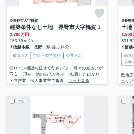
長野市
大字鶴賀
長野
建築条件なし土地 長野市大字鶴賀 1
土地
2,790
万円
1,500
153.70㎡ (-)
331.92
信越本線
「
長野
」駅 徒歩14分
信越
都市ガス
仲介手数料無料
公共下水
南道
公共
◎ローン相談お任せください◎ ・月々の支払いが
不安 ・現在、他の借入がある ・転職したばかり
敷地広
・自営業 個人事業主で審査...
もっと見る
エリア
売地
売