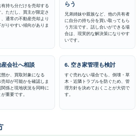
らう
共有持ち分だけを売却する
す。ただし、買主が限定さ
兄弟姉妹や親族など、他の共有者
く、通常の不動産売却より
に自分の持ち分を買い取ってもら
下がりやすい傾向がありま
う方法です。話し合いができる場
合は、現実的な解決策になりやす
いです。
不動産会社へ相談
6. 空き家管理も検討
状態か、買取対象になる
すぐ売れない場合でも、倒壊・草
体売却が可能かを確認しま
木・近隣トラブルを防ぐため、管
利関係と現地状況を同時に
理方針を決めておくことが大切で
とが重要です。
す。
方