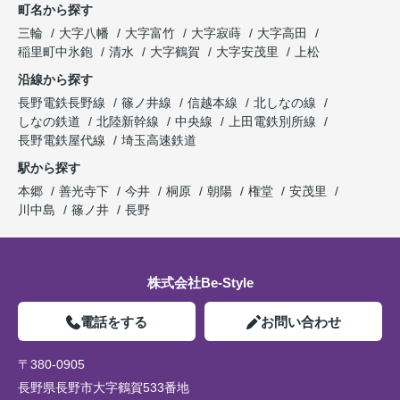
町名から探す
三輪
大字八幡
大字富竹
大字寂蒔
大字高田
稲里町中氷鉋
清水
大字鶴賀
大字安茂里
上松
沿線から探す
長野電鉄長野線
篠ノ井線
信越本線
北しなの線
しなの鉄道
北陸新幹線
中央線
上田電鉄別所線
長野電鉄屋代線
埼玉高速鉄道
駅から探す
本郷
善光寺下
今井
桐原
朝陽
権堂
安茂里
川中島
篠ノ井
長野
株式会社Be-Style
電話をする
お問い合わせ
〒380-0905
長野県長野市大字鶴賀533番地