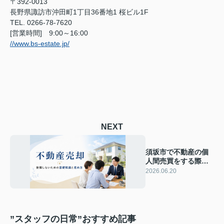
〒392-0013
長野県諏訪市沖田町1丁目36番地1 桜ビル1F
TEL. 0266-78-7620
[営業時間] 9:00～16:00
//www.bs-estate.jp/
NEXT
須坂市で不動産の個
人間売買をする際の
注意点｜仲介なし取
2026.06.20
引のリスクと進め方
”スタッフの日常”おすすめ記事