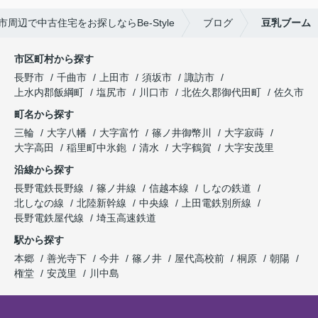
市周辺で中古住宅をお探しならBe-Style
ブログ
豆乳ブーム
市区町村から探す
長野市
千曲市
上田市
須坂市
諏訪市
上水内郡飯綱町
塩尻市
川口市
北佐久郡御代田町
佐久市
町名から探す
三輪
大字八幡
大字富竹
篠ノ井御幣川
大字寂蒔
大字高田
稲里町中氷鉋
清水
大字鶴賀
大字安茂里
沿線から探す
長野電鉄長野線
篠ノ井線
信越本線
しなの鉄道
北しなの線
北陸新幹線
中央線
上田電鉄別所線
長野電鉄屋代線
埼玉高速鉄道
駅から探す
本郷
善光寺下
今井
篠ノ井
屋代高校前
桐原
朝陽
権堂
安茂里
川中島