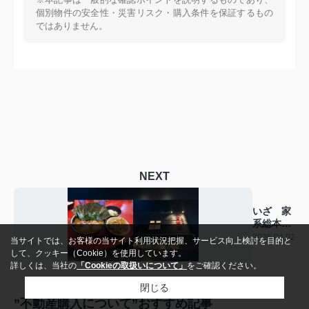
個別物件の安全性・災害リスク・購入条件を保証するもの
ではありません。
NEXT
いざ 家
系総本山
へ
2026.04.02
当サイトでは、お客様の当サイト利用状況把握、サービス向上検討を目的と
して、クッキー（Cookie）を使用しています。
詳しくは、当社の
「Cookieの取扱いについて」
をご確認ください。
閉じる
”不動産購入について”おすすめ記事