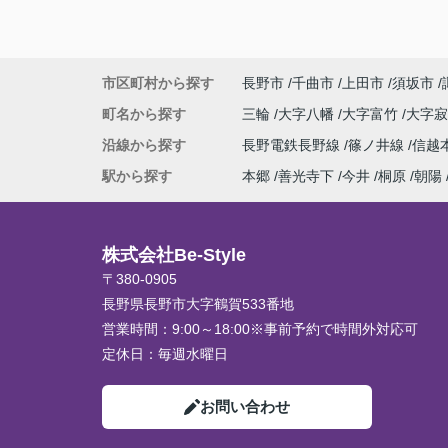
市区町村から探す
長野市
千曲市
上田市
須坂市
町名から探す
三輪
大字八幡
大字富竹
大字
沿線から探す
長野電鉄長野線
篠ノ井線
信越
駅から探す
本郷
善光寺下
今井
桐原
朝陽
株式会社Be-Style
〒380-0905
長野県長野市大字鶴賀533番地
営業時間：
9:00～18:00※事前予約で時間外対応可
定休日：
毎週水曜日
お問い合わせ