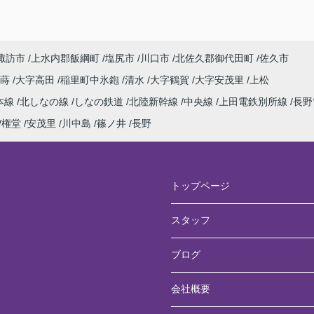
諏訪市
上水内郡飯綱町
塩尻市
川口市
北佐久郡御代田町
佐久市
寂蒔
大字高田
稲里町中氷鉋
清水
大字鶴賀
大字安茂里
上松
本線
北しなの線
しなの鉄道
北陸新幹線
中央線
上田電鉄別所線
長野
権堂
安茂里
川中島
篠ノ井
長野
トップページ
スタッフ
ブログ
会社概要