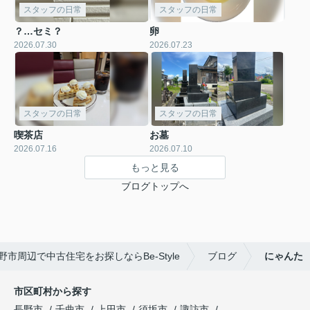
スタッフの日常
スタッフの日常
？…セミ？
卵
2026.07.30
2026.07.23
スタッフの日常
スタッフの日常
喫茶店
お墓
2026.07.16
2026.07.10
もっと見る
ブログトップへ
野市周辺で中古住宅をお探しならBe-Style
ブログ
にゃんた
市区町村から探す
長野市
千曲市
上田市
須坂市
諏訪市