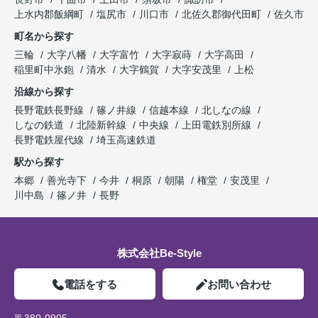
上水内郡飯綱町
塩尻市
川口市
北佐久郡御代田町
佐久市
町名から探す
三輪
大字八幡
大字富竹
大字寂蒔
大字高田
稲里町中氷鉋
清水
大字鶴賀
大字安茂里
上松
沿線から探す
長野電鉄長野線
篠ノ井線
信越本線
北しなの線
しなの鉄道
北陸新幹線
中央線
上田電鉄別所線
長野電鉄屋代線
埼玉高速鉄道
駅から探す
本郷
善光寺下
今井
桐原
朝陽
権堂
安茂里
川中島
篠ノ井
長野
株式会社Be-Style
電話をする
お問い合わせ