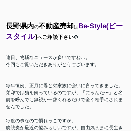
長野県内
不動産売却
Be-Style
(ビー
の
は
スタイル
)
ご相談下さい
☘️
へ
連日、物騒なニュースが多いですね…。
今回もご覧いただきありがとうございます。
毎年恒例、正月に母と弟家族に会いに言ってきました。
弟邸では猫を飼っているのですが、「にゃんた〜」と名
前を呼んでも無視か一瞥くれるだけで全く相手にされま
せんでした。
毎度の事なので慣れっこですが。
膀胱炎が最近の悩みらしいですが、自由気ままに長生き