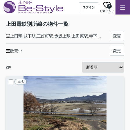
0
ログイン
お気に入り
上田電鉄別所線の物件一覧
上田駅,城下駅,三好町駅,赤坂上駅,上田原駅,寺下駅,神畑駅,大学前駅,下之郷駅,中塩田駅,塩田町駅,中野駅,舞田駅,八木沢駅,別所温泉駅
変更
販売中
変更
2
件
売地