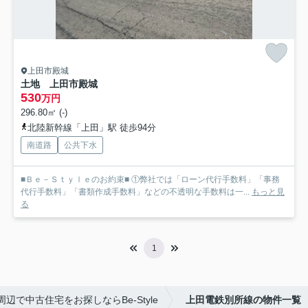
上田市殿城
土地 上田市殿城
530
万円
296.80㎡ (-)
北陸新幹線「上田」駅 徒歩94分
南道路
公共下水
■Ｂｅ－Ｓｔｙｌｅのお約束■ ①弊社では「ローン代行手数料」「事務
代行手数料」「書類作成手数料」などの不透明な手数料は一...
もっと見
る
1
辺で中古住宅をお探しならBe-Style
上田電鉄別所線の物件一覧