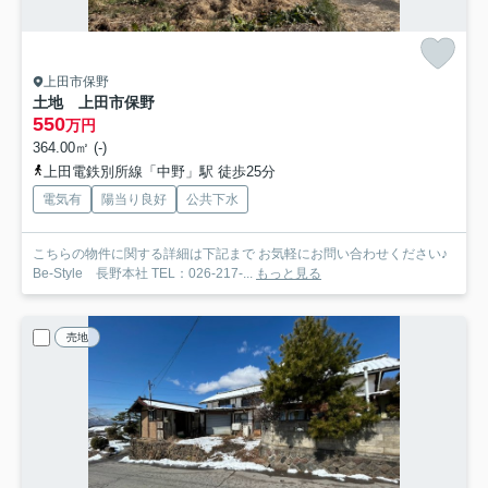
上田市保野
土地 上田市保野
550
万円
364.00㎡ (-)
上田電鉄別所線「中野」駅 徒歩25分
電気有
陽当り良好
公共下水
こちらの物件に関する詳細は下記まで お気軽にお問い合わせください♪
Be-Style 長野本社 TEL：026-217-...
もっと見る
売地