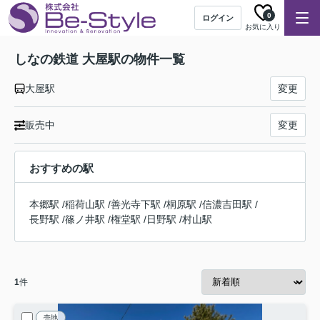
0
ログイン
お気に入り
しなの鉄道 大屋駅の物件一覧
大屋駅
変更
販売中
変更
おすすめの駅
本郷駅
/
稲荷山駅
/
善光寺下駅
/
桐原駅
/
信濃吉田駅
/
長野駅
/
篠ノ井駅
/
権堂駅
/
日野駅
/
村山駅
1
件
売地