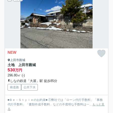
NEW
上田市殿城
土地 上田市殿城
530
万円
296.80㎡ (-)
しなの鉄道「大屋」駅 徒歩85分
南道路
公共下水
■Ｂｅ－Ｓｔｙｌｅのお約束■ ①弊社では「ローン代行手数料」「事務
代行手数料」「書類作成手数料」などの不透明な手数料は一...
もっと見
る