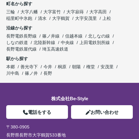
町名から探す
三輪
大字八幡
大字富竹
大字寂蒔
大字高田
稲里町中氷鉋
清水
大字鶴賀
大字安茂里
上松
沿線から探す
長野電鉄長野線
篠ノ井線
信越本線
北しなの線
しなの鉄道
北陸新幹線
中央線
上田電鉄別所線
長野電鉄屋代線
埼玉高速鉄道
駅から探す
本郷
善光寺下
今井
桐原
朝陽
権堂
安茂里
川中島
篠ノ井
長野
株式会社Be-Style
電話をする
お問い合わせ
〒380-0905
長野県長野市大字鶴賀533番地