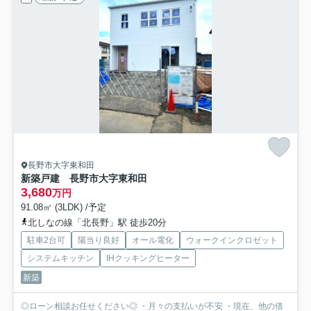
長野市大字東和田
新築戸建 長野市大字東和田
3,680
万円
91.08㎡ (3LDK) /予定
北しなの線「北長野」駅 徒歩20分
駐車2台可
陽当り良好
オール電化
ウォークインクロゼット
システムキッチン
IHクッキングヒーター
新築
◎ローン相談お任せください◎ ・月々の支払いが不安 ・現在、他の借