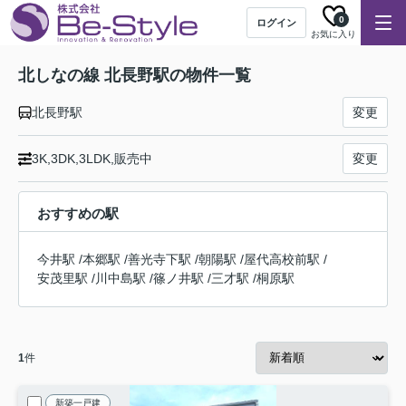
0
ログイン
お気に入り
北しなの線 北長野駅の物件一覧
北長野駅
変更
3K,3DK,3LDK,販売中
変更
おすすめの駅
今井駅
/
本郷駅
/
善光寺下駅
/
朝陽駅
/
屋代高校前駅
/
安茂里駅
/
川中島駅
/
篠ノ井駅
/
三才駅
/
桐原駅
1
件
新築一戸建