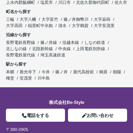
上水内郡飯綱町
塩尻市
川口市
北佐久郡御代田町
佐久市
町名から探す
三輪
大字八幡
大字富竹
篠ノ井御幣川
大字寂蒔
大字高田
稲里町中氷鉋
清水
大字鶴賀
大字安茂里
沿線から探す
長野電鉄長野線
篠ノ井線
信越本線
しなの鉄道
北しなの線
北陸新幹線
中央線
上田電鉄別所線
長野電鉄屋代線
埼玉高速鉄道
駅から探す
本郷
善光寺下
今井
篠ノ井
屋代高校前
桐原
朝陽
権堂
安茂里
川中島
株式会社Be-Style
電話をする
お問い合わせ
〒380-0905