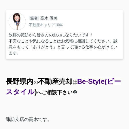
高木 優美
筆者
不動産キャリア10年
故郷の諏訪から皆さんのお力になりたいです！
不安なことや気になることはお気軽に相談してください。誠
意をもって「ありがとう」と言って頂ける仕事を心がけてい
ます。
長野県内
不動産売却
Be-Style
(ビー
の
は
スタイル
)
ご相談下さい
☘️
へ
諏訪支店の高木です。