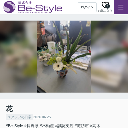
0
ログイン
お気に入り
花
スタッフの日常
2026.06.25
#Be-Style
#長野県
#不動産
#諏訪支店
#諏訪市
#高木