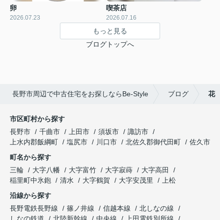
卵
喫茶店
2026.07.23
2026.07.16
もっと見る
ブログトップへ
長野市周辺で中古住宅をお探しならBe-Style
ブログ
花
市区町村から探す
長野市
千曲市
上田市
須坂市
諏訪市
上水内郡飯綱町
塩尻市
川口市
北佐久郡御代田町
佐久市
町名から探す
三輪
大字八幡
大字富竹
大字寂蒔
大字高田
稲里町中氷鉋
清水
大字鶴賀
大字安茂里
上松
沿線から探す
長野電鉄長野線
篠ノ井線
信越本線
北しなの線
しなの鉄道
北陸新幹線
中央線
上田電鉄別所線