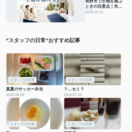
長野市で土地を選ぶ
ときの注意点｜失敗
しない住宅用地の見
2026.05.31
方を不動産会社が解
説
”スタッフの日常”おすすめ記事
スタッフの日常
スタッフの日常
真夏のサッカー弁当
？…セミ？
2026.08.06
2026.07.30
スタッフの日常
スタッフの日常