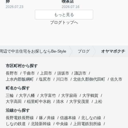
卵
喫茶店
2026.07.23
2026.07.16
もっと見る
ブログトップへ
周辺で中古住宅をお探しならBe-Style
ブログ
オヤマボクチ
市区町村から探す
長野市
千曲市
上田市
須坂市
諏訪市
上水内郡飯綱町
塩尻市
川口市
北佐久郡御代田町
佐久市
町名から探す
三輪
大字八幡
大字富竹
大字寂蒔
大字鶴賀
大字高田
稲里町中氷鉋
清水
大字安茂里
上松
沿線から探す
長野電鉄長野線
篠ノ井線
信越本線
北しなの線
しなの鉄道
北陸新幹線
中央線
上田電鉄別所線