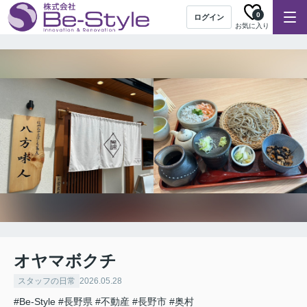
0
ログイン
お気に入り
オヤマボクチ
スタッフの日常
2026.05.28
#Be-Style
#長野県
#不動産
#長野市
#奥村