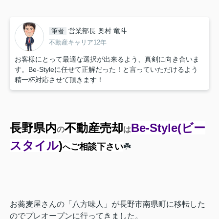
営業部長 奥村 竜斗
筆者
不動産キャリア12年
お客様にとって最適な選択が出来るよう、真剣に向き合いま
す。Be-Styleに任せて正解だった！と言っていただけるよう
精一杯対応させて頂きます！
長野県内
不動産売却
Be-Style
(ビー
の
は
スタイル
)
ご相談下さい
☘️
へ
お蕎麦屋さんの「八方味人」が長野市南県町に移転した
のでプレオープンに行ってきました。