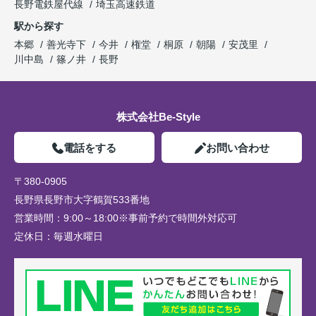
長野電鉄屋代線
埼玉高速鉄道
駅から探す
本郷
善光寺下
今井
権堂
桐原
朝陽
安茂里
川中島
篠ノ井
長野
株式会社Be-Style
電話をする
お問い合わせ
〒380-0905
長野県長野市大字鶴賀533番地
営業時間：
9:00～18:00※事前予約で時間外対応可
定休日：
毎週水曜日