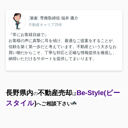
専務取締役 福井 庸介
筆者
不動産キャリア25年
『常にお客様目線で』
お客様の声に真摯に耳を傾け、最適なご提案をすることが、
信頼を築く第一歩だと考えています。不動産という大きなお
買い物だからこそ、丁寧な対応と正確な情報提供を徹底し、
納得いただけるサポートを提供してまいります。
長野県内
不動産売却
Be-Style
(ビー
の
は
スタイル
)
ご相談下さい
☘️
へ