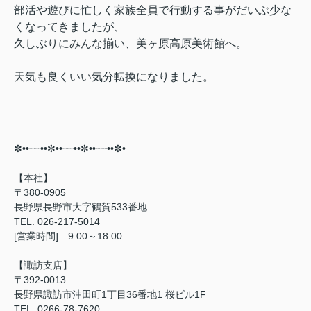
部活や遊びに忙しく家族全員で行動する事がだいぶ少な
くなってきましたが、
久しぶりにみんな揃い、美ヶ原高原美術館へ。
天気も良くいい気分転換になりました。
✼••┈┈••✼••┈┈••✼••┈┈••✼•⠀
【本社】
〒380-0905
長野県長野市大字鶴賀533番地
TEL. 026-217-5014
[営業時間] 9:00～18:00
【諏訪支店】
〒392-0013
長野県諏訪市沖田町1丁目36番地1 桜ビル1F
TEL. 0266-78-7620