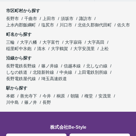
市区町村から探す
長野市
千曲市
上田市
須坂市
諏訪市
上水内郡飯綱町
塩尻市
川口市
北佐久郡御代田町
佐久市
町名から探す
三輪
大字八幡
大字富竹
大字寂蒔
大字高田
稲里町中氷鉋
清水
大字鶴賀
大字安茂里
上松
沿線から探す
長野電鉄長野線
篠ノ井線
信越本線
北しなの線
しなの鉄道
北陸新幹線
中央線
上田電鉄別所線
長野電鉄屋代線
埼玉高速鉄道
駅から探す
本郷
善光寺下
今井
桐原
朝陽
権堂
安茂里
川中島
篠ノ井
長野
株式会社Be-Style