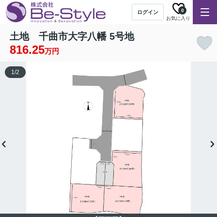
0
ログイン
お気に入り
土地 千曲市大字八幡 5号地
816.25
万円
1
/
2