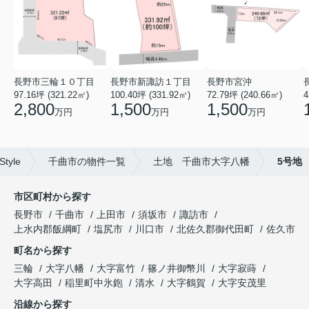
長野市三輪１０丁目
長野市新諏訪１丁目
長野市宮沖
97.16坪 (321.22㎡)
100.40坪 (331.92㎡)
72.79坪 (240.66㎡)
4
2,800
1,500
1,500
万円
万円
万円
yle
千曲市の物件一覧
土地 千曲市大字八幡
5号地
市区町村から探す
長野市
千曲市
上田市
須坂市
諏訪市
上水内郡飯綱町
塩尻市
川口市
北佐久郡御代田町
佐久市
町名から探す
三輪
大字八幡
大字富竹
篠ノ井御幣川
大字寂蒔
大字高田
稲里町中氷鉋
清水
大字鶴賀
大字安茂里
沿線から探す