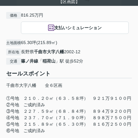
【区画図】
816.25万円
価格
支払いシミュレーション
65.30坪(215.89㎡)
土地面積
長野県
千曲市
大字八幡
2002-12
所在地
篠ノ井線
「
稲荷山
」駅 徒歩52分
交通
セールスポイント
千曲市大字八幡 全６区画
①号地 ２１０．２０㎡（６３．５８坪） ９２１万９１００円
②号地 ご成約済み
③号地 ２２７．５９㎡（６８．８４坪） ８９４万９２００円
④号地 ２３７．７０㎡（７１．９０坪） ８９８万７５００円
⑤号地 ２１５．８９㎡（６５．３０坪） ８１６万２５００円
⑥号地 ご成約済み