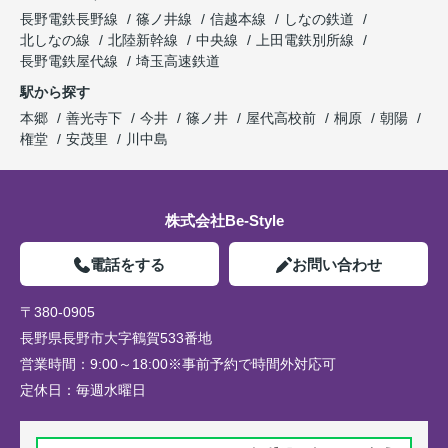
長野電鉄長野線
篠ノ井線
信越本線
しなの鉄道
北しなの線
北陸新幹線
中央線
上田電鉄別所線
長野電鉄屋代線
埼玉高速鉄道
駅から探す
本郷
善光寺下
今井
篠ノ井
屋代高校前
桐原
朝陽
権堂
安茂里
川中島
株式会社Be-Style
電話をする
お問い合わせ
〒380-0905
長野県長野市大字鶴賀533番地
営業時間：
9:00～18:00※事前予約で時間外対応可
定休日：
毎週水曜日