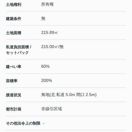
所有権
土地権利
無
建築条件
215.89㎡
土地面積
215.00㎡/無
私道負担面積 /
セットバック
60%
建ぺい率
200%
容積率
角地(北 私道 5.0m 間口 2.5m)
接道状況
非線引区域
都市計画
-
その他法令上の制限