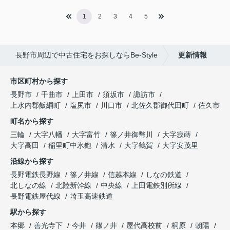
1
2
3
4
5
長野市周辺で中古住宅をお探しならBe-Style
更新情報
市区町村から探す
長野市
千曲市
上田市
須坂市
諏訪市
上水内郡飯綱町
塩尻市
川口市
北佐久郡御代田町
佐久市
町名から探す
三輪
大字八幡
大字富竹
篠ノ井御幣川
大字寂蒔
大字高田
稲里町中氷鉋
清水
大字鶴賀
大字安茂里
沿線から探す
長野電鉄長野線
篠ノ井線
信越本線
しなの鉄道
北しなの線
北陸新幹線
中央線
上田電鉄別所線
長野電鉄屋代線
埼玉高速鉄道
駅から探す
本郷
善光寺下
今井
篠ノ井
屋代高校前
桐原
朝陽