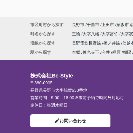
市区町村から探す
長野市
千曲市
上田市
須坂市
町名から探す
三輪
大字八幡
大字富竹
大字
沿線から探す
長野電鉄長野線
篠ノ井線
信越
駅から探す
本郷
善光寺下
今井
桐原
朝陽
株式会社Be-Style
〒380-0905
長野県長野市大字鶴賀533番地
営業時間：
9:00～18:00※事前予約で時間外対応可
定休日：
毎週水曜日
お問い合わせ