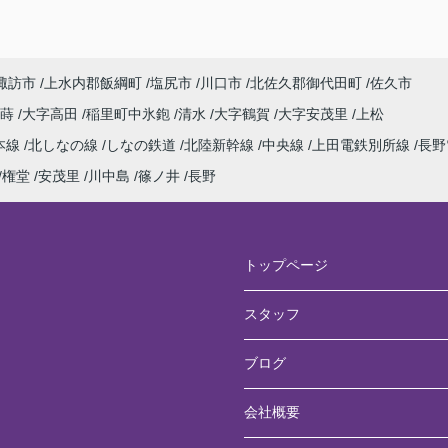
諏訪市
上水内郡飯綱町
塩尻市
川口市
北佐久郡御代田町
佐久市
寂蒔
大字高田
稲里町中氷鉋
清水
大字鶴賀
大字安茂里
上松
本線
北しなの線
しなの鉄道
北陸新幹線
中央線
上田電鉄別所線
長野
権堂
安茂里
川中島
篠ノ井
長野
トップページ
スタッフ
ブログ
会社概要