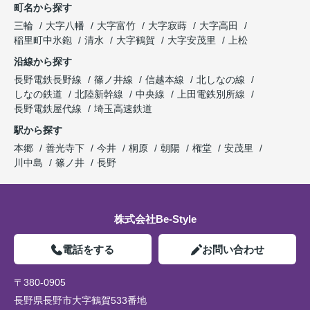
町名から探す
三輪
大字八幡
大字富竹
大字寂蒔
大字高田
稲里町中氷鉋
清水
大字鶴賀
大字安茂里
上松
沿線から探す
長野電鉄長野線
篠ノ井線
信越本線
北しなの線
しなの鉄道
北陸新幹線
中央線
上田電鉄別所線
長野電鉄屋代線
埼玉高速鉄道
駅から探す
本郷
善光寺下
今井
桐原
朝陽
権堂
安茂里
川中島
篠ノ井
長野
株式会社Be-Style
電話をする
お問い合わせ
〒380-0905
長野県長野市大字鶴賀533番地