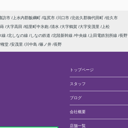
諏訪市
上水内郡飯綱町
塩尻市
川口市
北佐久郡御代田町
佐久市
寂蒔
大字高田
稲里町中氷鉋
清水
大字鶴賀
大字安茂里
上松
本線
北しなの線
しなの鉄道
北陸新幹線
中央線
上田電鉄別所線
長野
権堂
安茂里
川中島
篠ノ井
長野
トップページ
スタッフ
ブログ
会社概要
店舗一覧