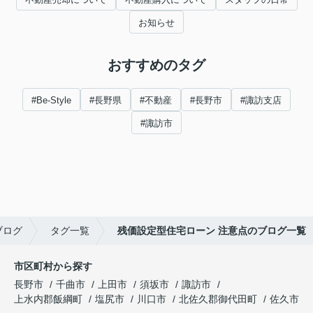
お知らせ
おすすめのタグ
#Be-Style
#長野県
#不動産
#長野市
#諏訪支店
#諏訪市
ブログ
タグ一覧
残価設定型住宅ローン 注意点のブログ一覧
市区町村から探す
長野市
千曲市
上田市
須坂市
諏訪市
上水内郡飯綱町
塩尻市
川口市
北佐久郡御代田町
佐久市