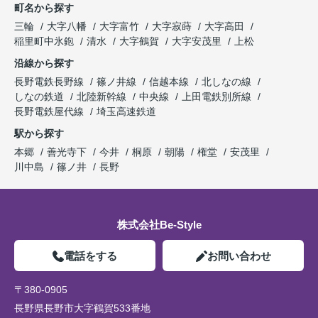
町名から探す
三輪
大字八幡
大字富竹
大字寂蒔
大字高田
稲里町中氷鉋
清水
大字鶴賀
大字安茂里
上松
沿線から探す
長野電鉄長野線
篠ノ井線
信越本線
北しなの線
しなの鉄道
北陸新幹線
中央線
上田電鉄別所線
長野電鉄屋代線
埼玉高速鉄道
駅から探す
本郷
善光寺下
今井
桐原
朝陽
権堂
安茂里
川中島
篠ノ井
長野
株式会社Be-Style
電話をする
お問い合わせ
〒380-0905
長野県長野市大字鶴賀533番地