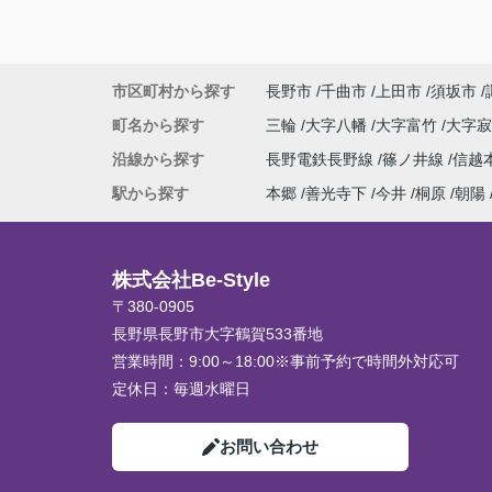
市区町村から探す
長野市
千曲市
上田市
須坂市
町名から探す
三輪
大字八幡
大字富竹
大字
沿線から探す
長野電鉄長野線
篠ノ井線
信越
駅から探す
本郷
善光寺下
今井
桐原
朝陽
株式会社Be-Style
〒380-0905
長野県長野市大字鶴賀533番地
営業時間：
9:00～18:00※事前予約で時間外対応可
定休日：
毎週水曜日
お問い合わせ