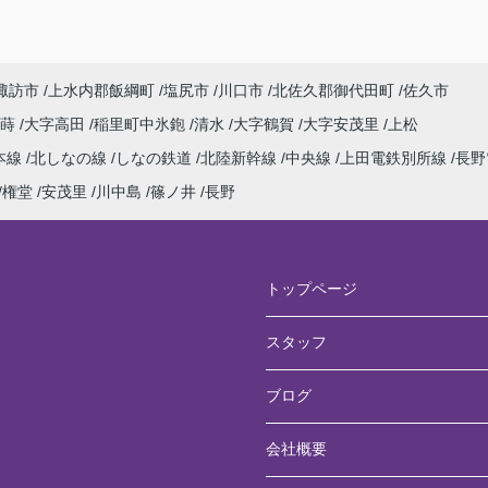
諏訪市
上水内郡飯綱町
塩尻市
川口市
北佐久郡御代田町
佐久市
寂蒔
大字高田
稲里町中氷鉋
清水
大字鶴賀
大字安茂里
上松
本線
北しなの線
しなの鉄道
北陸新幹線
中央線
上田電鉄別所線
長野
権堂
安茂里
川中島
篠ノ井
長野
トップページ
スタッフ
ブログ
会社概要