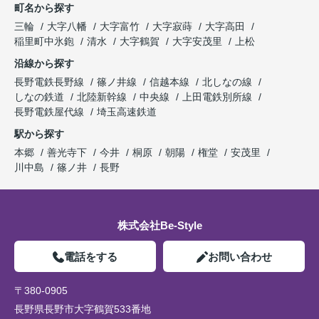
町名から探す
三輪
大字八幡
大字富竹
大字寂蒔
大字高田
稲里町中氷鉋
清水
大字鶴賀
大字安茂里
上松
沿線から探す
長野電鉄長野線
篠ノ井線
信越本線
北しなの線
しなの鉄道
北陸新幹線
中央線
上田電鉄別所線
長野電鉄屋代線
埼玉高速鉄道
駅から探す
本郷
善光寺下
今井
桐原
朝陽
権堂
安茂里
川中島
篠ノ井
長野
株式会社Be-Style
電話をする
お問い合わせ
〒380-0905
長野県長野市大字鶴賀533番地