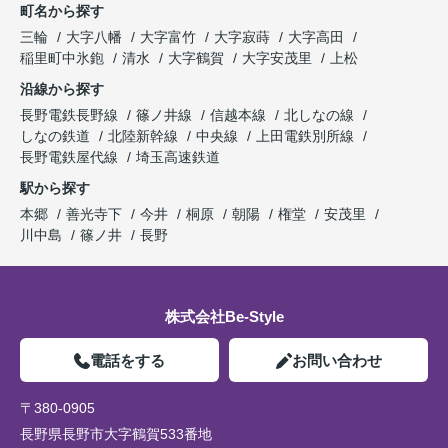
町名から探す
三輪
大字八幡
大字富竹
大字寂蒔
大字高田
稲里町中氷鉋
清水
大字鶴賀
大字安茂里
上松
沿線から探す
長野電鉄長野線
篠ノ井線
信越本線
北しなの線
しなの鉄道
北陸新幹線
中央線
上田電鉄別所線
長野電鉄屋代線
埼玉高速鉄道
駅から探す
本郷
善光寺下
今井
桐原
朝陽
権堂
安茂里
川中島
篠ノ井
長野
株式会社Be-Style
電話をする
お問い合わせ
〒380-0905
長野県長野市大字鶴賀533番地