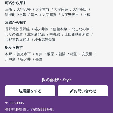
町名から探す
三輪
大字八幡
大字富竹
大字寂蒔
大字高田
稲里町中氷鉋
清水
大字鶴賀
大字安茂里
上松
沿線から探す
長野電鉄長野線
篠ノ井線
信越本線
北しなの線
しなの鉄道
北陸新幹線
中央線
上田電鉄別所線
長野電鉄屋代線
埼玉高速鉄道
駅から探す
本郷
善光寺下
今井
桐原
朝陽
権堂
安茂里
川中島
篠ノ井
長野
株式会社Be-Style
電話をする
お問い合わせ
〒380-0905
長野県長野市大字鶴賀533番地