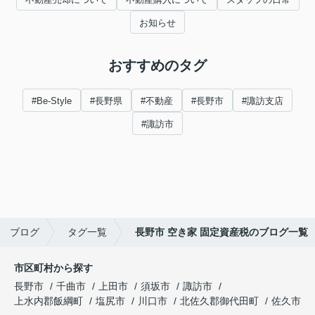
お知らせ
おすすめのタグ
#Be-Style
#長野県
#不動産
#長野市
#諏訪支店
#諏訪市
ブログ
タグ一覧
長野市 空き家 固定資産税のブログ一覧
市区町村から探す
長野市
千曲市
上田市
須坂市
諏訪市
上水内郡飯綱町
塩尻市
川口市
北佐久郡御代田町
佐久市