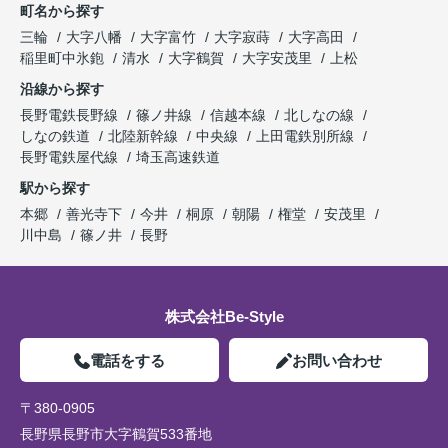
町名から探す
三輪
大字八幡
大字富竹
大字寂蒔
大字高田
稲里町中氷鉋
清水
大字鶴賀
大字安茂里
上松
沿線から探す
長野電鉄長野線
篠ノ井線
信越本線
北しなの線
しなの鉄道
北陸新幹線
中央線
上田電鉄別所線
長野電鉄屋代線
埼玉高速鉄道
駅から探す
本郷
善光寺下
今井
桐原
朝陽
権堂
安茂里
川中島
篠ノ井
長野
株式会社Be-Style
電話をする
お問い合わせ
〒380-0905
長野県長野市大字鶴賀533番地