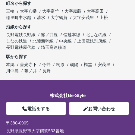
町名から探す
三輪
大字八幡
大字富竹
大字寂蒔
大字高田
稲里町中氷鉋
清水
大字鶴賀
大字安茂里
上松
沿線から探す
長野電鉄長野線
篠ノ井線
信越本線
北しなの線
しなの鉄道
北陸新幹線
中央線
上田電鉄別所線
長野電鉄屋代線
埼玉高速鉄道
駅から探す
本郷
善光寺下
今井
桐原
朝陽
権堂
安茂里
川中島
篠ノ井
長野
株式会社Be-Style
電話をする
お問い合わせ
〒380-0905
長野県長野市大字鶴賀533番地