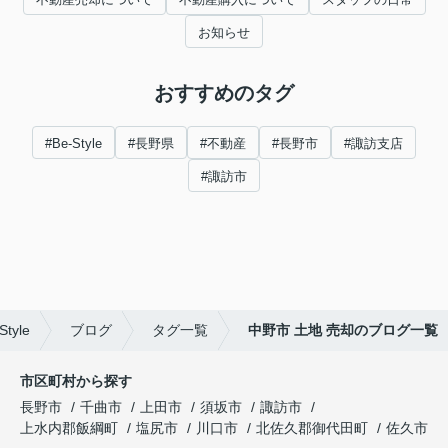
お知らせ
おすすめのタグ
#Be-Style
#長野県
#不動産
#長野市
#諏訪支店
#諏訪市
yle
ブログ
タグ一覧
中野市 土地 売却のブログ一覧
市区町村から探す
長野市
千曲市
上田市
須坂市
諏訪市
上水内郡飯綱町
塩尻市
川口市
北佐久郡御代田町
佐久市