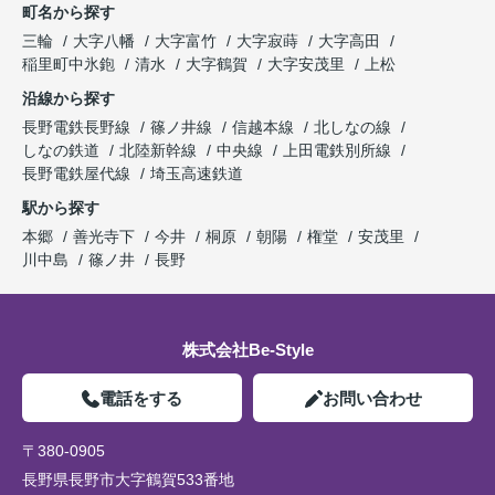
町名から探す
三輪
大字八幡
大字富竹
大字寂蒔
大字高田
稲里町中氷鉋
清水
大字鶴賀
大字安茂里
上松
沿線から探す
長野電鉄長野線
篠ノ井線
信越本線
北しなの線
しなの鉄道
北陸新幹線
中央線
上田電鉄別所線
長野電鉄屋代線
埼玉高速鉄道
駅から探す
本郷
善光寺下
今井
桐原
朝陽
権堂
安茂里
川中島
篠ノ井
長野
株式会社Be-Style
電話をする
お問い合わせ
〒380-0905
長野県長野市大字鶴賀533番地