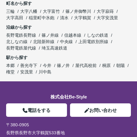
町名から探す
三輪
大字八幡
大字富竹
篠ノ井御幣川
大字寂蒔
大字高田
稲里町中氷鉋
清水
大字鶴賀
大字安茂里
沿線から探す
長野電鉄長野線
篠ノ井線
信越本線
しなの鉄道
北しなの線
北陸新幹線
中央線
上田電鉄別所線
長野電鉄屋代線
埼玉高速鉄道
駅から探す
本郷
善光寺下
今井
篠ノ井
屋代高校前
桐原
朝陽
権堂
安茂里
川中島
株式会社Be-Style
電話をする
お問い合わせ
〒380-0905
長野県長野市大字鶴賀533番地