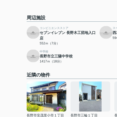
周辺施設
コンビニエンスストア
ス
セブンイレブン 長野木工団地入口
西
店
5
552ｍ（7分）
中学校
長野市立三陽中学校
1417ｍ（18分）
近隣の物件
長野市安茂里小市１丁目
長野市三輪１丁目