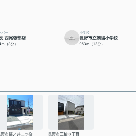
ーパー
小学校
友 西尾張部店
長野市立朝陽小学校
94ｍ（8分）
963ｍ（13分）
長野市篠ノ井二ツ柳
長野市三輪８丁目