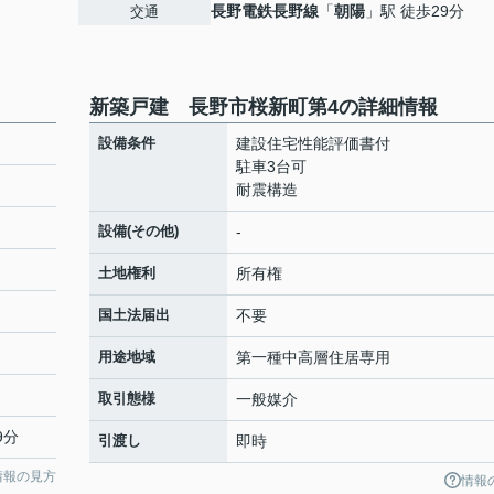
長野電鉄長野線
「
朝陽
」駅 徒歩29分
交通
新築戸建 長野市桜新町第4の詳細情報
設備条件
建設住宅性能評価書付
駐車3台可
耐震構造
設備(その他)
-
土地権利
所有権
国土法届出
不要
用途地域
第一種中高層住居専用
取引態様
一般媒介
9分
引渡し
即時
情報の見方
情報