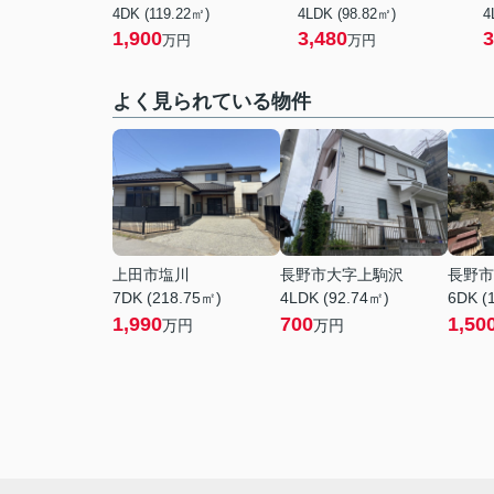
4DK (119.22㎡)
4LDK (98.82㎡)
4
1,900
3,480
3
万円
万円
よく見られている物件
上田市塩川
長野市大字上駒沢
長野市
7DK (218.75㎡)
4LDK (92.74㎡)
6DK (
1,990
700
1,50
万円
万円