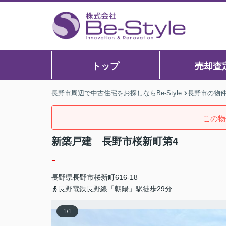
トップ
売却査
長野市周辺で中古住宅をお探しならBe-Style
長野市の物
この物
新築戸建 長野市桜新町第4
-
長野県
長野市
桜新町
616-18
長野電鉄長野線「朝陽」駅徒歩29分
1
/
1