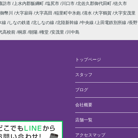
諏訪市
上水内郡飯綱町
塩尻市
川口市
北佐久郡御代田町
佐久市
井御幣川
大字寂蒔
大字高田
稲里町中氷鉋
清水
大字鶴賀
大字安茂里
本線
しなの鉄道
北しなの線
北陸新幹線
中央線
上田電鉄別所線
長野
代高校前
桐原
朝陽
権堂
安茂里
川中島
トップページ
スタッフ
ブログ
会社概要
店舗一覧
アクセスマップ