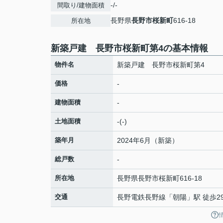
-/-
間取り/建物面積
長野県
長野市
桜新町
616-18
所在地
新築戸建 長野市桜新町第4の基本情報
物件名
新築戸建 長野市桜新町第4
価格
-
建物面積
-
土地面積
-(-)
築年月
2024年6月（新築）
総戸数
-
所在地
長野県
長野市
桜新町
616-18
交通
長野電鉄長野線
「
朝陽
」駅 徒歩2