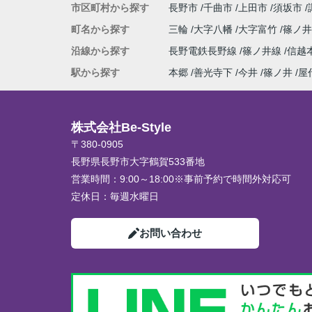
市区町村から探す
長野市
千曲市
上田市
須坂市
町名から探す
三輪
大字八幡
大字富竹
篠ノ
沿線から探す
長野電鉄長野線
篠ノ井線
信越
駅から探す
本郷
善光寺下
今井
篠ノ井
屋
株式会社Be-Style
〒380-0905
長野県長野市大字鶴賀533番地
営業時間：
9:00～18:00※事前予約で時間外対応可
定休日：
毎週水曜日
お問い合わせ