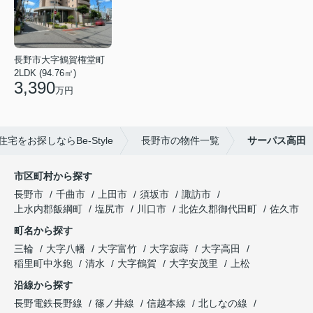
長野市大字鶴賀権堂町
2LDK (94.76㎡)
3,390
万円
宅をお探しならBe-Style
長野市の物件一覧
サーパス高田
市区町村から探す
長野市
千曲市
上田市
須坂市
諏訪市
上水内郡飯綱町
塩尻市
川口市
北佐久郡御代田町
佐久市
町名から探す
三輪
大字八幡
大字富竹
大字寂蒔
大字高田
稲里町中氷鉋
清水
大字鶴賀
大字安茂里
上松
沿線から探す
長野電鉄長野線
篠ノ井線
信越本線
北しなの線