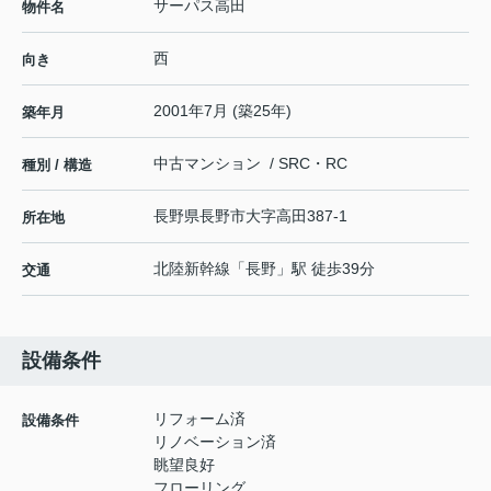
サーパス高田
物件名
西
向き
2001年7月 (築25年)
築年月
中古マンション / SRC・RC
種別 / 構造
長野県
長野市
大字高田
387-1
所在地
北陸新幹線
「
長野
」駅 徒歩39分
交通
設備条件
リフォーム済
設備条件
リノベーション済
眺望良好
フローリング