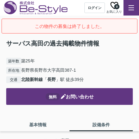
0
ログイン
お気に入り
この物件の募集は終了しました。
サーパス高田の過去掲載物件情報
築25年
築年数
長野県長野市大字高田387-1
所在地
北陸新幹線
「
長野
」駅 徒歩39分
交通
お問い合わせ
無料
基本情報
設備条件