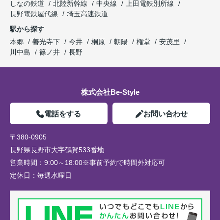
しなの鉄道
北陸新幹線
中央線
上田電鉄別所線
長野電鉄屋代線
埼玉高速鉄道
駅から探す
本郷
善光寺下
今井
桐原
朝陽
権堂
安茂里
川中島
篠ノ井
長野
株式会社Be-Style
電話をする
お問い合わせ
〒380-0905
長野県長野市大字鶴賀533番地
営業時間：
9:00～18:00※事前予約で時間外対応可
定休日：
毎週水曜日