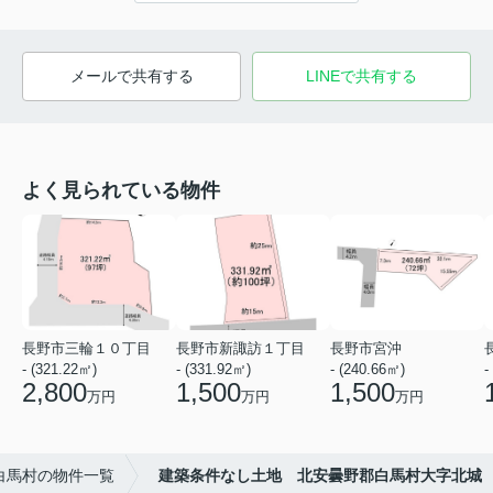
メールで共有する
LINEで共有する
よく見られている物件
長野市三輪１０丁目
長野市新諏訪１丁目
長野市宮沖
- (321.22㎡)
- (331.92㎡)
- (240.66㎡)
-
2,800
1,500
1,500
万円
万円
万円
白馬村の物件一覧
建築条件なし土地 北安曇野郡白馬村大字北城