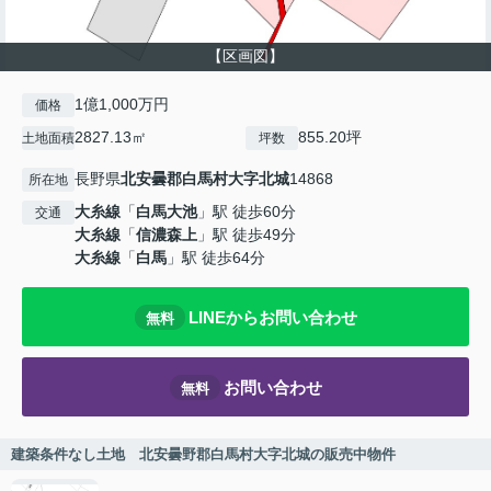
【区画図】
1億1,000万円
価格
2827.13㎡
855.20坪
土地面積
坪数
長野県
北安曇郡白馬村
大字北城
14868
所在地
大糸線
「
白馬大池
」駅 徒歩60分
交通
大糸線
「
信濃森上
」駅 徒歩49分
大糸線
「
白馬
」駅 徒歩64分
LINEからお問い合わせ
無料
お問い合わせ
無料
建築条件なし土地 北安曇野郡白馬村大字北城の販売中物件