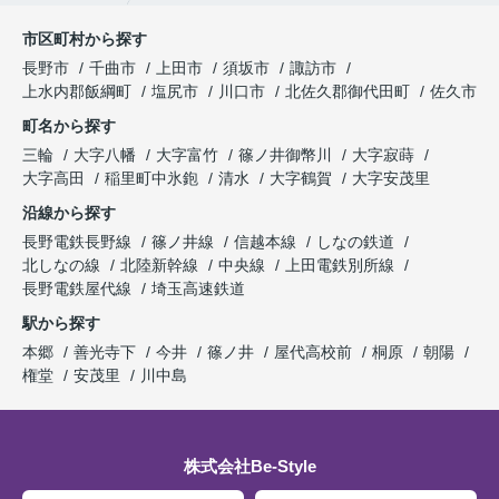
市区町村から探す
長野市
千曲市
上田市
須坂市
諏訪市
上水内郡飯綱町
塩尻市
川口市
北佐久郡御代田町
佐久市
町名から探す
三輪
大字八幡
大字富竹
篠ノ井御幣川
大字寂蒔
大字高田
稲里町中氷鉋
清水
大字鶴賀
大字安茂里
沿線から探す
長野電鉄長野線
篠ノ井線
信越本線
しなの鉄道
北しなの線
北陸新幹線
中央線
上田電鉄別所線
長野電鉄屋代線
埼玉高速鉄道
駅から探す
本郷
善光寺下
今井
篠ノ井
屋代高校前
桐原
朝陽
権堂
安茂里
川中島
株式会社Be-Style