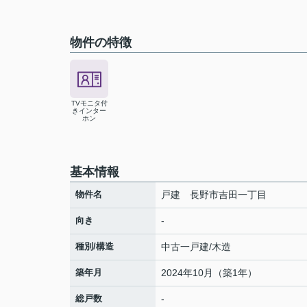
物件の特徴
TVモニタ付
きインター
ホン
基本情報
物件名
戸建 長野市吉田一丁目
向き
-
種別/構造
中古一戸建/木造
築年月
2024年10月（築1年）
総戸数
-