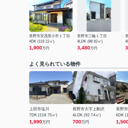
長野市安茂里小市１丁目
長野市三輪１丁目
4DK (119.22㎡)
4LDK (98.82㎡)
4
1,900
3,480
3
万円
万円
よく見られている物件
上田市塩川
長野市大字上駒沢
長野市
7DK (218.75㎡)
4LDK (92.74㎡)
6DK (
1,990
700
1,50
万円
万円