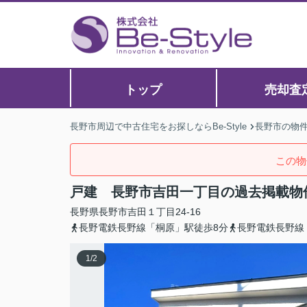
トップ
売却査
長野市周辺で中古住宅をお探しならBe-Style
長野市の物
この物
戸建 長野市吉田一丁目の過去掲載物
長野県
長野市
吉田
１丁目24-16
長野電鉄長野線「桐原」駅徒歩8分
長野電鉄長野線
1
/
2