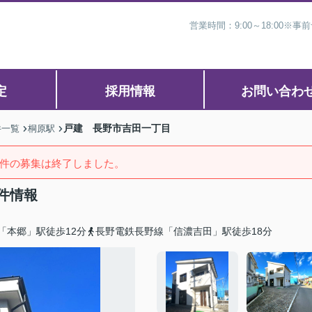
営業時間：9:00～18:00
定
採用情報
お問い合わ
戸建 長野市吉田一丁目
件一覧
桐原駅
件の募集は終了しました。
件情報
「本郷」駅徒歩12分
長野電鉄長野線「信濃吉田」駅徒歩18分