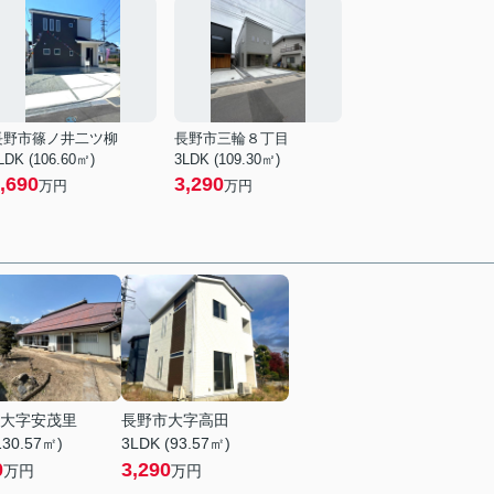
長野市篠ノ井二ツ柳
長野市三輪８丁目
LDK (106.60㎡)
3LDK (109.30㎡)
,690
3,290
万円
万円
大字安茂里
長野市大字高田
130.57㎡)
3LDK (93.57㎡)
0
3,290
万円
万円