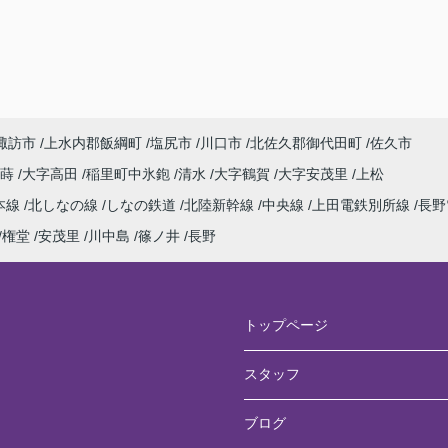
諏訪市
上水内郡飯綱町
塩尻市
川口市
北佐久郡御代田町
佐久市
寂蒔
大字高田
稲里町中氷鉋
清水
大字鶴賀
大字安茂里
上松
本線
北しなの線
しなの鉄道
北陸新幹線
中央線
上田電鉄別所線
長野
権堂
安茂里
川中島
篠ノ井
長野
トップページ
スタッフ
ブログ