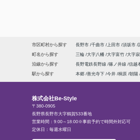
市区町村から探す
長野市
千曲市
上田市
須坂市
町名から探す
三輪
大字八幡
大字富竹
大字
沿線から探す
長野電鉄長野線
篠ノ井線
信越
駅から探す
本郷
善光寺下
今井
桐原
朝陽
株式会社Be-Style
〒380-0905
長野県長野市大字鶴賀533番地
営業時間：
9:00～18:00※事前予約で時間外対応可
定休日：
毎週水曜日