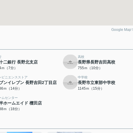
Google Ma
行
高校
十二銀行 長野北支店
長野県長野吉田高校
84ｍ（7分）
755ｍ（10分）
ンビニエンスストア
中学校
ブンイレブン 長野吉田2丁目店
長野市立東部中学校
086ｍ（14分）
1145ｍ（15分）
ームセンター
半ホームエイド 檀田店
388ｍ（18分）