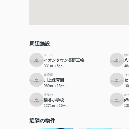
周辺施設
スーパー
銀
イオンタウン長野三輪
八
331ｍ（5分）
4
保育園
コ
川上保育園
セ
989ｍ（13分）
1
小学校
ホ
湯谷小学校
綿
1271ｍ（16分）
1
近隣の物件