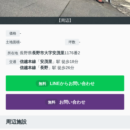
【周辺】
-
価格
-
-
土地面積
坪数
長野県
長野市
大字安茂里
1176番2
所在地
信越本線
「
安茂里
」駅 徒歩18分
交通
信越本線
「
長野
」駅 徒歩26分
LINEからお問い合わせ
無料
お問い合わせ
無料
周辺施設