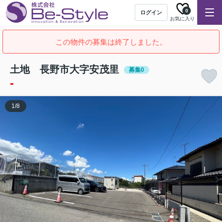
0
ログイン
お気に入り
この物件の募集は終了しました。
土地 長野市大字安茂里
募集0
-
1
/
8