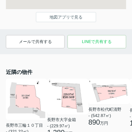
地図アプリで見る
メールで共有する
LINEで共有する
近隣の物件
長野市松代町清野
- (542.87㎡)
-
長野市大字金箱
890
万円
長野市三輪１０丁目
- (229.97㎡)
- (321.22㎡)