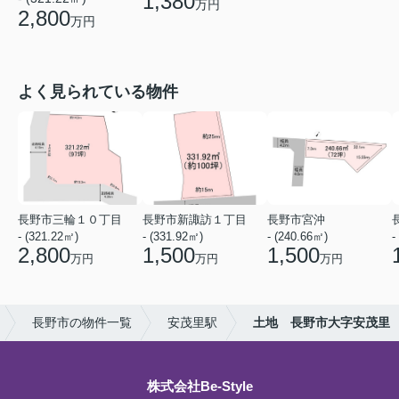
1,380
万円
2,800
万円
よく見られている物件
長野市三輪１０丁目
長野市新諏訪１丁目
長野市宮沖
- (321.22㎡)
- (331.92㎡)
- (240.66㎡)
-
2,800
1,500
1,500
万円
万円
万円
長野市の物件一覧
安茂里駅
土地 長野市大字安茂里
株式会社Be-Style