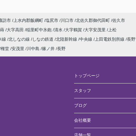
諏訪市
上水内郡飯綱町
塩尻市
川口市
北佐久郡御代田町
佐久市
寂蒔
大字高田
稲里町中氷鉋
清水
大字鶴賀
大字安茂里
上松
本線
北しなの線
しなの鉄道
北陸新幹線
中央線
上田電鉄別所線
長野
権堂
安茂里
川中島
篠ノ井
長野
トップページ
スタッフ
ブログ
会社概要
店舗一覧