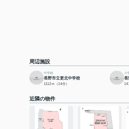
周辺施設
中学校
小
長野市立更北中学校
長
1112ｍ（14分）
1
近隣の物件