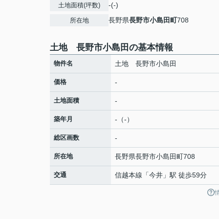
-(-)
土地面積(坪数)
長野県
長野市
小島田町
708
所在地
土地 長野市小島田の基本情報
物件名
土地 長野市小島田
価格
-
土地面積
-
築年月
-（-）
総区画数
-
所在地
長野県
長野市
小島田町
708
交通
信越本線
「
今井
」駅 徒歩59分