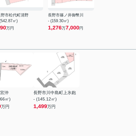
長野市松代町清野
長野市篠ノ井御幣川
 (542.87㎡)
- (159.30㎡)
90
1,276
7,000
万円
万
円
宮沖
長野市川中島町上氷鉋
.66㎡)
- (145.12㎡)
0
1,499
万円
万円