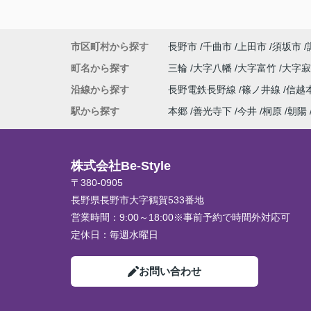
市区町村から探す
長野市
千曲市
上田市
須坂市
町名から探す
三輪
大字八幡
大字富竹
大字
沿線から探す
長野電鉄長野線
篠ノ井線
信越
駅から探す
本郷
善光寺下
今井
桐原
朝陽
株式会社Be-Style
〒380-0905
長野県長野市大字鶴賀533番地
営業時間：
9:00～18:00※事前予約で時間外対応可
定休日：
毎週水曜日
お問い合わせ