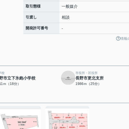
取引態様
一般媒介
引渡し
相談
開発許可番号
-
情報
学校
市役所・区役所
野市立下氷鉋小学校
長野市更北支所
411ｍ（18分）
1986ｍ（25分）