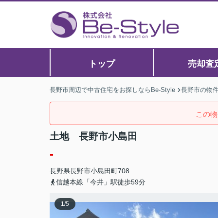
トップ
売却査
長野市周辺で中古住宅をお探しならBe-Style
長野市の物
この物
土地 長野市小島田
-
長野県
長野市
小島田町
708
信越本線「今井」駅徒歩59分
1
/
5