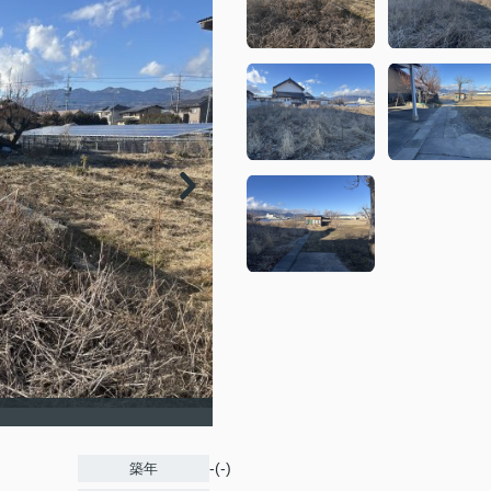
-(-)
築年