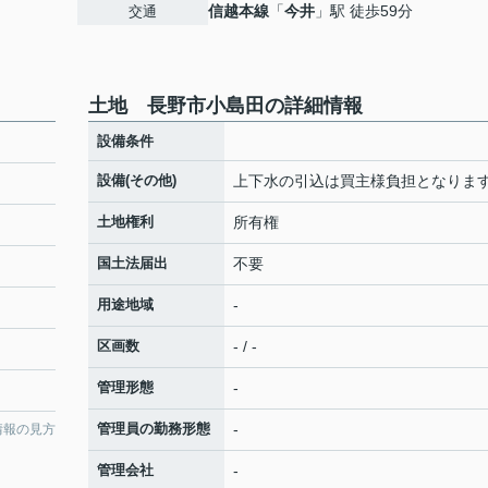
信越本線
「
今井
」駅 徒歩59分
交通
土地 長野市小島田の詳細情報
設備条件
設備(その他)
上下水の引込は買主様負担となりま
土地権利
所有権
国土法届出
不要
用途地域
-
区画数
- / -
管理形態
-
管理員の勤務形態
-
情報の見方
管理会社
-