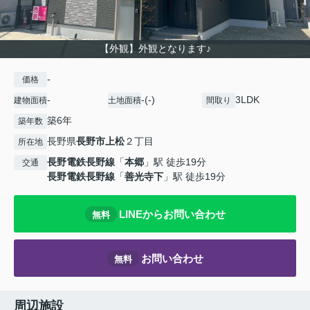
【外観】外観となります♪
-
価格
-
-(-)
3LDK
建物面積
土地面積
間取り
築6年
築年数
長野県
長野市
上松
２丁目
所在地
長野電鉄長野線
「
本郷
」駅 徒歩19分
交通
長野電鉄長野線
「
善光寺下
」駅 徒歩19分
LINEからお問い合わせ
無料
お問い合わせ
無料
周辺施設