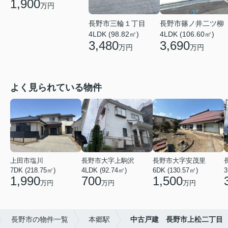
1,900
万円
長野市三輪１丁目
長野市篠ノ井二ツ柳
4LDK (98.82㎡)
4LDK (106.60㎡)
3,480
3,690
万円
万円
よく見られている物件
上田市塩川
長野市大字上駒沢
長野市大字安茂里
7DK (218.75㎡)
4LDK (92.74㎡)
6DK (130.57㎡)
3
1,990
700
1,500
万円
万円
万円
長野市の物件一覧
本郷駅
中古戸建 長野市上松二丁目