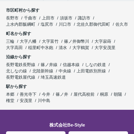
市区町村から探す
長野市
千曲市
上田市
須坂市
諏訪市
上水内郡飯綱町
塩尻市
川口市
北佐久郡御代田町
佐久市
町名から探す
三輪
大字八幡
大字富竹
篠ノ井御幣川
大字寂蒔
大字高田
稲里町中氷鉋
清水
大字鶴賀
大字安茂里
沿線から探す
長野電鉄長野線
篠ノ井線
信越本線
しなの鉄道
北しなの線
北陸新幹線
中央線
上田電鉄別所線
長野電鉄屋代線
埼玉高速鉄道
駅から探す
本郷
善光寺下
今井
篠ノ井
屋代高校前
桐原
朝陽
権堂
安茂里
川中島
株式会社Be-Style