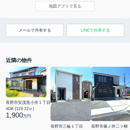
地図アプリで見る
メールで共有する
LINEで共有する
近隣の物件
長野市安茂里小市１丁目
4DK (119.22㎡)
1,900
万円
長野市三輪１丁目
長野市篠ノ井二ツ柳