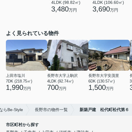
4LDK (98.82㎡)
4LDK (106.60㎡)
3,480
3,690
万円
万円
よく見られている物件
上田市塩川
長野市大字上駒沢
長野市大字安茂里
7DK (218.75㎡)
4LDK (92.74㎡)
6DK (130.57㎡)
3
1,990
700
1,500
万円
万円
万円
e-Style
長野市の物件一覧
新築戸建 松代町松代第６
市区町村から探す