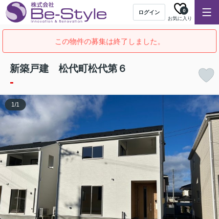
0
ログイン
お気に入り
この物件の募集は終了しました。
新築戸建 松代町松代第６
-
1
/
1