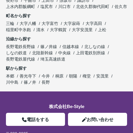
長野市
千曲市
上田市
須坂市
諏訪市
上水内郡飯綱町
塩尻市
川口市
北佐久郡御代田町
佐久市
町名から探す
三輪
大字八幡
大字富竹
大字寂蒔
大字高田
稲里町中氷鉋
清水
大字鶴賀
大字安茂里
上松
沿線から探す
長野電鉄長野線
篠ノ井線
信越本線
北しなの線
しなの鉄道
北陸新幹線
中央線
上田電鉄別所線
長野電鉄屋代線
埼玉高速鉄道
駅から探す
本郷
善光寺下
今井
桐原
朝陽
権堂
安茂里
川中島
篠ノ井
長野
株式会社Be-Style
電話をする
お問い合わせ