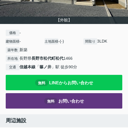
【外観】
-
価格
-
-(-)
3LDK
建物面積
土地面積
間取り
新築
築年数
長野県
長野市
松代町松代
1466
所在地
信越本線
「
篠ノ井
」駅 徒歩90分
交通
LINEからお問い合わせ
無料
お問い合わせ
無料
周辺施設