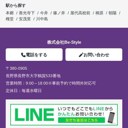
駅から探す
本郷
善光寺下
今井
篠ノ井
屋代高校前
桐原
朝陽
権堂
安茂里
川中島
株式会社Be-Style
電話をする
お問い合わせ
〒380-0905
長野県長野市大字鶴賀533番地
営業時間：
9:00～18:00※事前予約で時間外対応可
定休日：
毎週水曜日