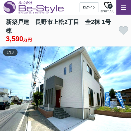
0
ログイン
お気に入り
新築戸建 長野市上松2丁目 全2棟 1号
棟
3,590
万円
1
/
18