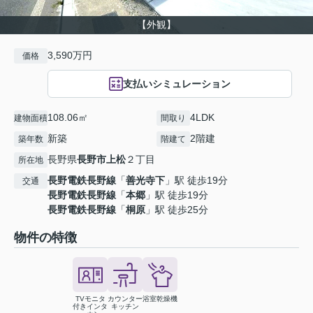
【外観】
3,590万円
価格
支払いシミュレーション
108.06㎡
4LDK
建物面積
間取り
新築
2階建
築年数
階建て
長野県
長野市
上松
２丁目
所在地
長野電鉄長野線
「
善光寺下
」駅 徒歩19分
交通
長野電鉄長野線
「
本郷
」駅 徒歩19分
長野電鉄長野線
「
桐原
」駅 徒歩25分
物件の特徴
TVモニタ
カウンター
浴室乾燥機
付きインタ
キッチン