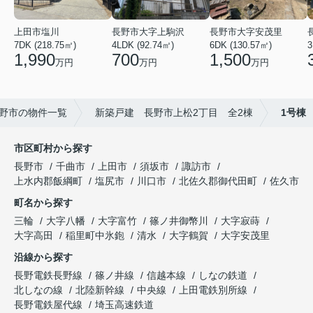
上田市塩川
長野市大字上駒沢
長野市大字安茂里
7DK (218.75㎡)
4LDK (92.74㎡)
6DK (130.57㎡)
3
1,990
700
1,500
万円
万円
万円
野市の物件一覧
新築戸建 長野市上松2丁目 全2棟
1号棟
市区町村から探す
長野市
千曲市
上田市
須坂市
諏訪市
上水内郡飯綱町
塩尻市
川口市
北佐久郡御代田町
佐久市
町名から探す
三輪
大字八幡
大字富竹
篠ノ井御幣川
大字寂蒔
大字高田
稲里町中氷鉋
清水
大字鶴賀
大字安茂里
沿線から探す
長野電鉄長野線
篠ノ井線
信越本線
しなの鉄道
北しなの線
北陸新幹線
中央線
上田電鉄別所線
長野電鉄屋代線
埼玉高速鉄道