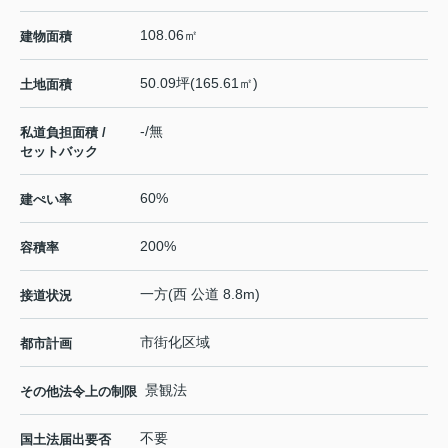
108.06㎡
建物面積
50.09坪(165.61㎡)
土地面積
-/無
私道負担面積 /
セットバック
60%
建ぺい率
200%
容積率
一方(西 公道 8.8m)
接道状況
市街化区域
都市計画
景観法
その他法令上の制限
不要
国土法届出要否