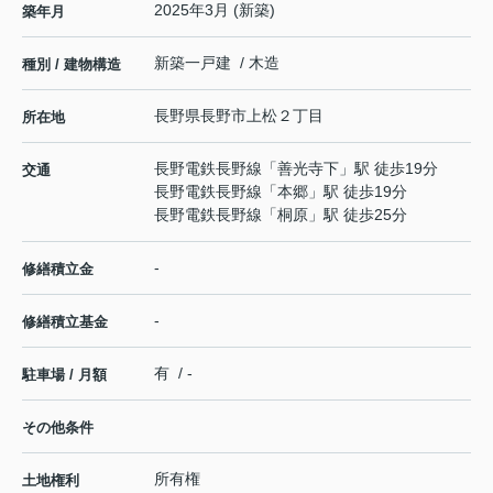
2025年3月 (新築)
築年月
新築一戸建 / 木造
種別 / 建物構造
長野県
長野市
上松
２丁目
所在地
長野電鉄長野線
「
善光寺下
」駅 徒歩19分
交通
長野電鉄長野線
「
本郷
」駅 徒歩19分
長野電鉄長野線
「
桐原
」駅 徒歩25分
-
修繕積立金
-
修繕積立基金
有 / -
駐車場 / 月額
その他条件
所有権
土地権利