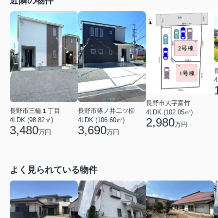
近隣の物件
4
長野市大字富竹
長野市三輪１丁目
長野市篠ノ井二ツ柳
4LDK (102.05㎡)
2,980
4LDK (98.82㎡)
4LDK (106.60㎡)
万円
3,480
3,690
万円
万円
よく見られている物件