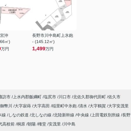
宮沖
長野市川中島町上氷鉋
.66㎡)
- (145.12㎡)
0
1,499
万円
万円
諏訪市
上水内郡飯綱町
塩尻市
川口市
北佐久郡御代田町
佐久市
井御幣川
大字寂蒔
大字高田
稲里町中氷鉋
清水
大字鶴賀
大字安茂里
本線
しなの鉄道
北しなの線
北陸新幹線
中央線
上田電鉄別所線
長野
代高校前
桐原
朝陽
権堂
安茂里
川中島