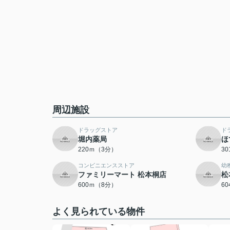
周辺施設
ドラッグストア
ド
堀内薬局
ほ
220ｍ（3分）
3
コンビニエンスストア
幼
ファミリーマート 松本桐店
松
600ｍ（8分）
6
よく見られている物件