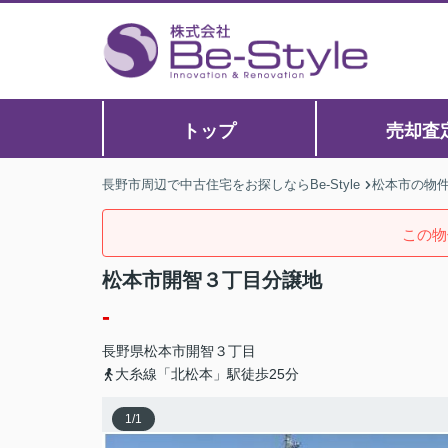
トップ
売却査
長野市周辺で中古住宅をお探しならBe-Style
松本市の物
この物
松本市開智３丁目分譲地
-
長野県
松本市
開智
３丁目
大糸線「北松本」駅徒歩25分
1
/
1