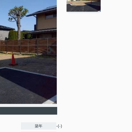
-(-)
築年