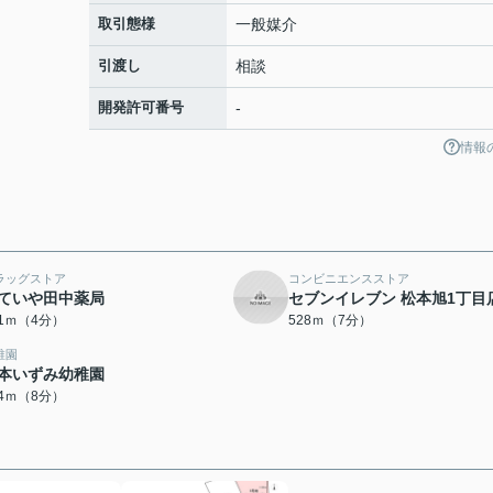
取引態様
一般媒介
引渡し
相談
開発許可番号
-
情報
ラッグストア
コンビニエンスストア
ていや田中薬局
セブンイレブン 松本旭1丁目
01ｍ（4分）
528ｍ（7分）
稚園
本いずみ幼稚園
04ｍ（8分）