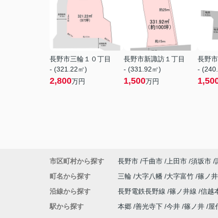
長野市三輪１０丁目
長野市新諏訪１丁目
長野市
- (321.22㎡)
- (331.92㎡)
- (240
2,800
1,500
1,50
万円
万円
市区町村から探す
長野市
千曲市
上田市
須坂市
町名から探す
三輪
大字八幡
大字富竹
篠ノ
沿線から探す
長野電鉄長野線
篠ノ井線
信越
駅から探す
本郷
善光寺下
今井
篠ノ井
屋