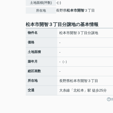
-(-)
土地面積(坪数)
長野県
松本市
開智
３丁目
所在地
松本市開智３丁目分譲地の基本情報
物件名
松本市開智３丁目分譲地
価格
-
土地面積
-
築年月
-（-）
総区画数
-
所在地
長野県
松本市
開智
３丁目
交通
大糸線
「
北松本
」駅 徒歩25分