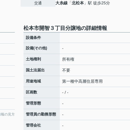
大糸線
「
北松本
」駅 徒歩25分
交通
松本市開智３丁目分譲地の詳細情報
設備条件
設備(その他)
-
土地権利
所有権
国土法届出
不要
用途地域
第一種中高層住居専用
区画数
- / -
管理形態
-
管理員の勤務形態
-
情報の見方
管理会社
-