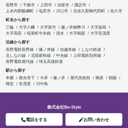
長野市
千曲市
上田市
須坂市
諏訪市
上水内郡飯綱町
塩尻市
川口市
北佐久郡御代田町
佐久市
町名から探す
三輪
大字八幡
大字富竹
篠ノ井御幣川
大字寂蒔
大字高田
稲里町中氷鉋
清水
大字鶴賀
大字安茂里
沿線から探す
長野電鉄長野線
篠ノ井線
信越本線
しなの鉄道
北しなの線
北陸新幹線
中央線
上田電鉄別所線
長野電鉄屋代線
埼玉高速鉄道
駅から探す
本郷
善光寺下
今井
篠ノ井
屋代高校前
桐原
朝陽
権堂
安茂里
川中島
株式会社Be-Style
電話をする
お問い合わせ